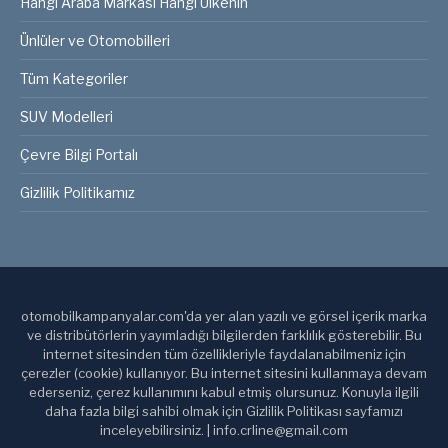
Hangi Araba Markası Hangi Ülkenin
Ünlüler ve Otomobilleri
Tüm Kategoriler
SUV Modelleri
Çevre Bilgi Portalı
Gizlilik Politikamız
otomobilkampanyalar.com'da yer alan yazılı ve görsel içerik marka
ve distribütörlerin yayımladığı bilgilerden farklılık gösterebilir. Bu
internet sitesinden tüm özellikleriyle faydalanabilmeniz için
çerezler (cookie) kullanıyor. Bu internet sitesini kullanmaya devam
ederseniz, çerez kullanımını kabul etmiş olursunuz. Konuyla ilgili
daha fazla bilgi sahibi olmak için Gizlilik Politikası sayfamızı
inceleyebilirsiniz. | info.crline@gmail.com