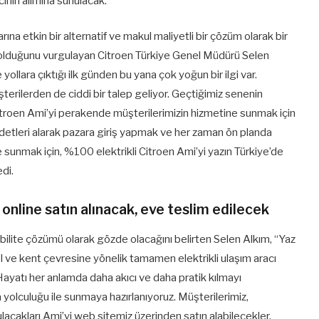
inin alımına sunulacak.
rına etkin bir alternatif ve makul maliyetli bir çözüm olarak bir
lgi olduğunu vurgulayan Citroen Türkiye Genel Müdürü Selen
ollara çıktığı ilk günden bu yana çok yoğun bir ilgi var.
erilerden de ciddi bir talep geliyor. Geçtiğimiz senenin
Citroen Ami’yi perakende müşterilerimizin hizmetine sunmak için
detleri alarak pazara giriş yapmak ve her zaman ön planda
unmak için, %100 elektrikli Citroen Ami’yi yazın Türkiye’de
di.
online satın alınacak, eve teslim edilecek
ilite çözümü olarak gözde olacağını belirten Selen Alkım, “Yaz
l ve kent çevresine yönelik tamamen elektrikli ulaşım aracı
Hayatı her anlamda daha akıcı ve daha pratik kılmayı
 yolculuğu ile sunmaya hazırlanıyoruz. Müşterilerimiz,
ulacakları Ami’yi web sitemiz üzerinden satın alabilecekler.