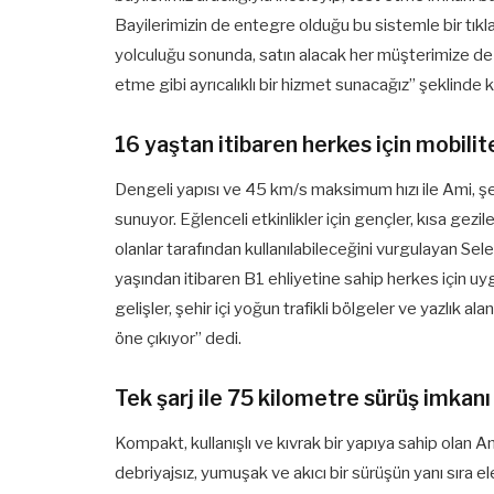
Bayilerimizin de entegre olduğu bu sistemle bir tıkl
yolculuğu sonunda, satın alacak her müşterimize de
etme gibi ayrıcalıklı bir hizmet sunacağız” şeklinde 
16 yaştan itibaren herkes için mobilit
Dengeli yapısı ve 45 km/s maksimum hızı ile Ami, şeh
sunuyor. Eğlenceli etkinlikler için gençler, kısa gezil
olanlar tarafından kullanılabileceğini vurgulayan Sel
yaşından itibaren B1 ehliyetine sahip herkes için u
gelişler, şehir içi yoğun trafikli bölgeler ve yazlık al
öne çıkıyor” dedi.
Tek şarj ile 75 kilometre sürüş imkanı
Kompakt, kullanışlı ve kıvrak bir yapıya sahip olan 
debriyajsız, yumuşak ve akıcı bir sürüşün yanı sıra 