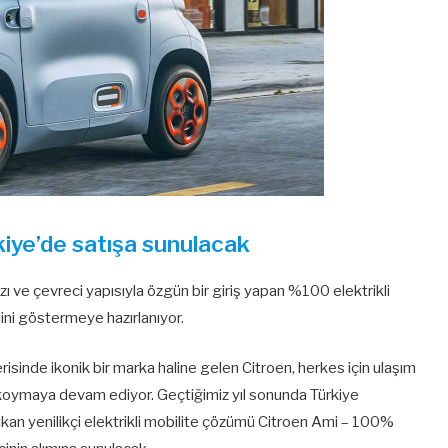
iye’de satışa sunulacak
 ve çevreci yapısıyla özgün bir giriş yapan %100 elektrikli
ini göstermeye hazırlanıyor.
erisinde ikonik bir marka haline gelen Citroen, herkes için ulaşım
a koymaya devam ediyor. Geçtiğimiz yıl sonunda Türkiye
 çıkan yenilikçi elektrikli mobilite çözümü Citroen Ami – 100%