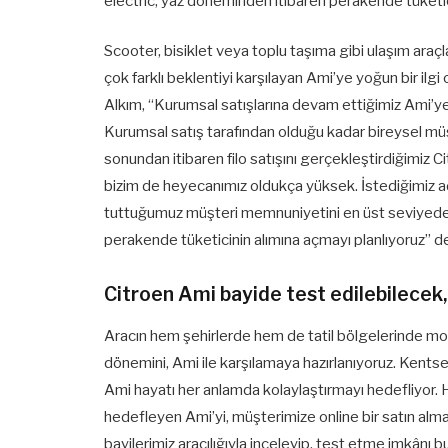
ëlectric, yaz döneminden itibaren perakende tüketic
Scooter, bisiklet veya toplu taşıma gibi ulaşım araçla
çok farklı beklentiyi karşılayan Ami’ye yoğun bir i
Alkım, “Kurumsal satışlarına devam ettiğimiz Ami’ye y
Kurumsal satış tarafından olduğu kadar bireysel müşt
sonundan itibaren filo satışını gerçekleştirdiğimiz 
bizim de heyecanımız oldukça yüksek. İstediğimiz a
tuttuğumuz müşteri memnuniyetini en üst seviyede s
perakende tüketicinin alımına açmayı planlıyoruz” de
Citroen Ami bayide test edilebilecek, 
Aracın hem şehirlerde hem de tatil bölgelerinde mob
dönemini, Ami ile karşılamaya hazırlanıyoruz. Kentse
Ami hayatı her anlamda kolaylaştırmayı hedefliyor. 
hedefleyen Ami’yi, müşterimize online bir satın alma
bayilerimiz aracılığıyla inceleyip, test etme imkânı b