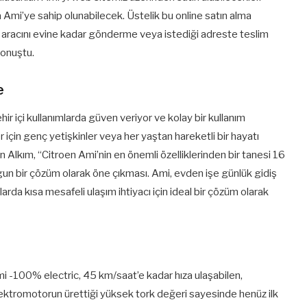
a Ami’ye sahip olunabilecek. Üstelik bu online satın alma
 aracını evine kadar gönderme veya istediği adreste teslim
konuştu.
e
ir içi kullanımlarda güven veriyor ve kolay bir kullanım
er için genç yetişkinler veya her yaştan hareketli bir hayatı
en Alkım, “Citroen Ami’nin en önemli özelliklerinden bir tanesi 16
ygun bir çözüm olarak öne çıkması. Ami, evden işe günlük gidiş
anlarda kısa mesafeli ulaşım ihtiyacı için ideal bir çözüm olarak
Ami -100% electric, 45 km/saat’e kadar hıza ulaşabilen,
elektromotorun ürettiği yüksek tork değeri sayesinde henüz ilk