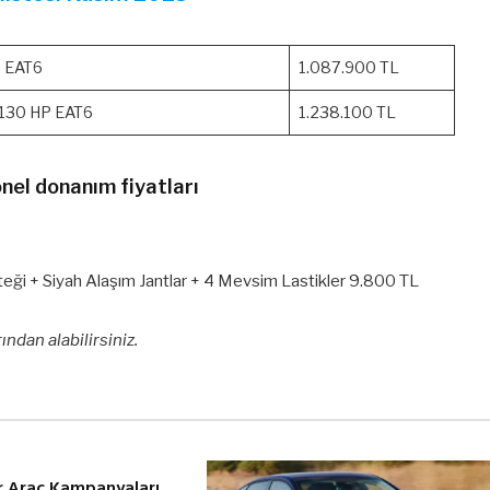
P EAT6
1.087.900 TL
h 130 HP EAT6
1.238.100 TL
nel donanım fiyatları
steği + Siyah Alaşım Jantlar + 4 Mevsim Lastikler 9.800 TL
rından alabilirsiniz.
r Araç Kampanyaları