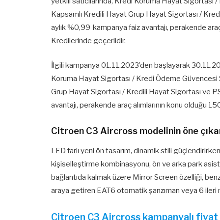
yetkili satıcılarında, Kredi Koruma Hayat Sigortası
Kapsamlı Kredili Hayat Grup Hayat Sigortası / Kred
aylık %0,99 kampanya faiz avantajı, perakende ara
Kredilerinde geçerlidir.
İlgili kampanya 01.11.2023’den başlayarak 30.11.2023
Koruma Hayat Sigortası / Kredi Ödeme Güvencesi Si
Grup Hayat Sigortası / Kredili Hayat Sigortası ve 
avantajı, perakende araç alımlarının konu olduğu 15
Citroen C3 Aircross modelinin öne çıkan
LED farlı yeni ön tasarım, dinamik stili güçlendirir
kişiselleştirme kombinasyonu, ön ve arka park asist
bağlantıda kalmak üzere Mirror Screen özelliği, benzinl
araya getiren EAT6 otomatik şanzıman veya 6 ile
Citroen C3 Aircross kampanyalı fiyat