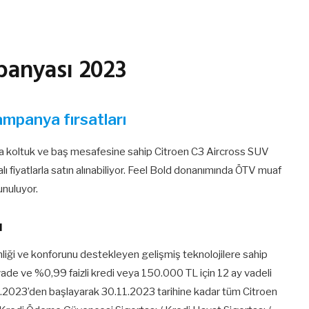
panyası 2023
ampanya fırsatları
rka koltuk ve baş mesafesine sahip Citroen C3 Aircross SUV
fiyatlarla satın alınabiliyor. Feel Bold donanımında ÖTV muaf
unuluyor.
ı
nliği ve konforunu destekleyen gelişmiş teknolojilere sahip
ade ve %0,99 faizli kredi veya 150.000 TL için 12 ay vadeli
01.11.2023’den başlayarak 30.11.2023 tarihine kadar tüm Citroen