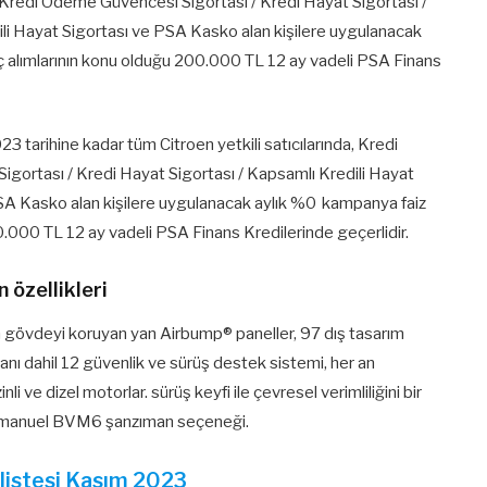
 / Kredi Ödeme Güvencesi Sigortası / Kredi Hayat Sigortası /
ili Hayat Sigortası ve PSA Kasko alan kişilere uygulanacak
ç alımlarının konu olduğu 200.000 TL 12 ay vadeli PSA Finans
 tarihine kadar tüm Citroen yetkili satıcılarında, Kredi
gortası / Kredi Hayat Sigortası / Kapsamlı Kredili Hayat
PSA Kasko alan kişilere uygulanacak aylık %0 kampanya faiz
0.000 TL 12 ay vadeli PSA Finans Kredilerinde geçerlidir.
 özellikleri
ken gövdeyi koruyan yan Airbump® paneller, 97 dış tasarım
anı dahil 12 güvenlik ve sürüş destek sistemi, her an
i ve dizel motorlar. sürüş keyfi ile çevresel verimliliğini bir
ri manuel BVM6 şanzıman seçeneği.
 listesi Kasım 2023