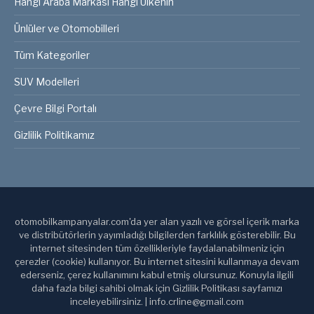
Hangi Araba Markası Hangi Ülkenin
Ünlüler ve Otomobilleri
Tüm Kategoriler
SUV Modelleri
Çevre Bilgi Portalı
Gizlilik Politikamız
otomobilkampanyalar.com'da yer alan yazılı ve görsel içerik marka
ve distribütörlerin yayımladığı bilgilerden farklılık gösterebilir. Bu
internet sitesinden tüm özellikleriyle faydalanabilmeniz için
çerezler (cookie) kullanıyor. Bu internet sitesini kullanmaya devam
ederseniz, çerez kullanımını kabul etmiş olursunuz. Konuyla ilgili
daha fazla bilgi sahibi olmak için Gizlilik Politikası sayfamızı
inceleyebilirsiniz. | info.crline@gmail.com