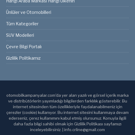
Hangi Araba Markası Hangi Ülkenin
Ünlüler ve Otomobilleri
Tüm Kategoriler
SUV Modelleri
Çevre Bilgi Portalı
Gizlilik Politikamız
otomobilkampanyalar.com'da yer alan yazılı ve görsel içerik marka
ve distribütörlerin yayımladığı bilgilerden farklılık gösterebilir. Bu
internet sitesinden tüm özellikleriyle faydalanabilmeniz için
çerezler (cookie) kullanıyor. Bu internet sitesini kullanmaya devam
ederseniz, çerez kullanımını kabul etmiş olursunuz. Konuyla ilgili
daha fazla bilgi sahibi olmak için Gizlilik Politikası sayfamızı
inceleyebilirsiniz. | info.crline@gmail.com