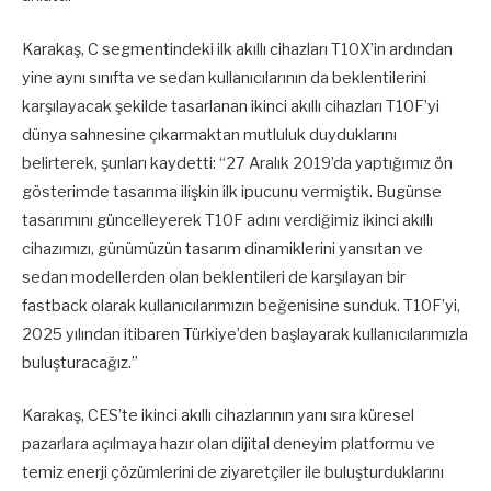
Karakaş, C segmentindeki ilk akıllı cihazları T10X’in ardından
yine aynı sınıfta ve sedan kullanıcılarının da beklentilerini
karşılayacak şekilde tasarlanan ikinci akıllı cihazları T10F’yi
dünya sahnesine çıkarmaktan mutluluk duyduklarını
belirterek, şunları kaydetti: “27 Aralık 2019’da yaptığımız ön
gösterimde tasarıma ilişkin ilk ipucunu vermiştik. Bugünse
tasarımını güncelleyerek T10F adını verdiğimiz ikinci akıllı
cihazımızı, günümüzün tasarım dinamiklerini yansıtan ve
sedan modellerden olan beklentileri de karşılayan bir
fastback olarak kullanıcılarımızın beğenisine sunduk. T10F’yi,
2025 yılından itibaren Türkiye’den başlayarak kullanıcılarımızla
buluşturacağız.”
Karakaş, CES’te ikinci akıllı cihazlarının yanı sıra küresel
pazarlara açılmaya hazır olan dijital deneyim platformu ve
temiz enerji çözümlerini de ziyaretçiler ile buluşturduklarını