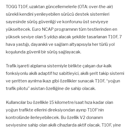
TOGG T10F, uzaktan güncellemelerle (OTA: over-the-air)
sürekli kendini yenileyebilen sürücü destek sistemleri
sayesinde sürüş güvenliği ve konforunu üst seviyeye
yükseltecek. Euro NCAP programının tüm testlerinden en
yüksek seviye olan 5 yıldızı alacak şekilde tasarlanan T10F, 7
hava yastığı, dayanıklı ve sağlam altyapısıyla her türlü yol
koşulunda güvenli bir sürüş sağlayacak.
Trafik işareti algılama sistemiyle birlikte çalışan dur-kalk
fonksiyonlu akıllı adaptif hız sabitleyici, akıllı şerit takip sistemi
ve şeritten ayrılma ikazı gibi özellikler sunacak T10F, “yoğun
trafik pilotu” asistan özelliğine de sahip olacak.
Kullanıcılar bu özellikle 15 kilometre/saat hıza kadar olan
yoğun trafikte ellerini direksiyondan ayırıp T10F’nin
kontrolünde ilerleyebilecek. Bu özellik V2 donanım
seviyesine sahip olan akıllı cihazlarda aktif olacak. T10F, yine