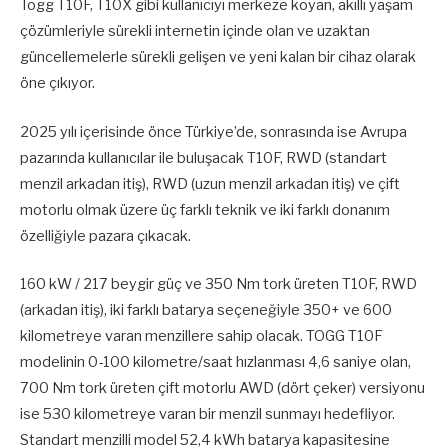
Togg T10F, T10X gibi kullanıcıyı merkeze koyan, akıllı yaşam
çözümleriyle sürekli internetin içinde olan ve uzaktan
güncellemelerle sürekli gelişen ve yeni kalan bir cihaz olarak
öne çıkıyor.
2025 yılı içerisinde önce Türkiye’de, sonrasında ise Avrupa
pazarında kullanıcılar ile buluşacak T10F, RWD (standart
menzil arkadan itiş), RWD (uzun menzil arkadan itiş) ve çift
motorlu olmak üzere üç farklı teknik ve iki farklı donanım
özelliğiyle pazara çıkacak.
160 kW / 217 beygir güç ve 350 Nm tork üreten T10F, RWD
(arkadan itiş), iki farklı batarya seçeneğiyle 350+ ve 600
kilometreye varan menzillere sahip olacak. TOGG T10F
modelinin 0-100 kilometre/saat hızlanması 4,6 saniye olan,
700 Nm tork üreten çift motorlu AWD (dört çeker) versiyonu
ise 530 kilometreye varan bir menzil sunmayı hedefliyor.
Standart menzilli model 52,4 kWh batarya kapasitesine