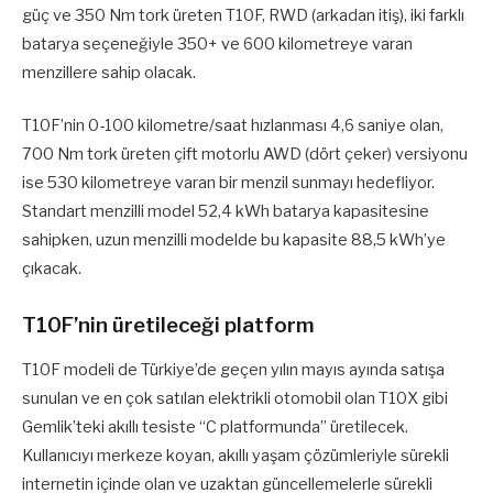
güç ve 350 Nm tork üreten T10F, RWD (arkadan itiş), iki farklı
batarya seçeneğiyle 350+ ve 600 kilometreye varan
menzillere sahip olacak.
T10F’nin 0-100 kilometre/saat hızlanması 4,6 saniye olan,
700 Nm tork üreten çift motorlu AWD (dört çeker) versiyonu
ise 530 kilometreye varan bir menzil sunmayı hedefliyor.
Standart menzilli model 52,4 kWh batarya kapasitesine
sahipken, uzun menzilli modelde bu kapasite 88,5 kWh’ye
çıkacak.
T10F’nin üretileceği platform
T10F modeli de Türkiye’de geçen yılın mayıs ayında satışa
sunulan ve en çok satılan elektrikli otomobil olan T10X gibi
Gemlik’teki akıllı tesiste “C platformunda” üretilecek.
Kullanıcıyı merkeze koyan, akıllı yaşam çözümleriyle sürekli
internetin içinde olan ve uzaktan güncellemelerle sürekli