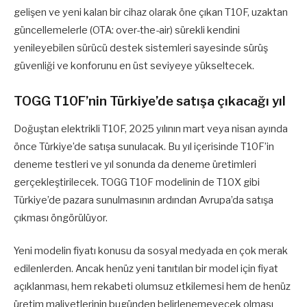
gelişen ve yeni kalan bir cihaz olarak öne çıkan T10F, uzaktan
güncellemelerle (OTA: over-the-air) sürekli kendini
yenileyebilen sürücü destek sistemleri sayesinde sürüş
güvenliği ve konforunu en üst seviyeye yükseltecek.
TOGG T10F’nin Türkiye’de satışa çıkacağı yıl
Doğuştan elektrikli T10F, 2025 yılının mart veya nisan ayında
önce Türkiye’de satışa sunulacak. Bu yıl içerisinde T10F’in
deneme testleri ve yıl sonunda da deneme üretimleri
gerçekleştirilecek. TOGG T10F modelinin de T10X gibi
Türkiye’de pazara sunulmasının ardından Avrupa’da satışa
çıkması öngörülüyor.
Yeni modelin fiyatı konusu da sosyal medyada en çok merak
edilenlerden. Ancak henüz yeni tanıtılan bir model için fiyat
açıklanması, hem rekabeti olumsuz etkilemesi hem de henüz
üretim maliyetlerinin bugünden belirlenemeyecek olması