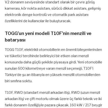
V2 donanım seviyesinde standart olarak bir çevre görüş
kamerası, kör nokta asistanı, sürücü dikkat asistanı, gelişmiş
elektronik denge kontrolü ve otomatik park asistanı
özelliklerini de kullanıcılar ile buluşturacak.
TOGG’un yeni modeli T10F’nin menzili ve
bataryası
TOGG T10F, elektrikli otomobillerin en önemli bileşenlerinden
ve tüketici tercihinde belirleyici bir etken olan menzil
konusunda daha güçlü şekilde piyasaya girdi. Yeni otomobille
sunulan 600 kilometreye varan menzil seçeneği, T10F’i
Türkiye’de şu an itibarıyla en yüksek menzilli otomobillerden
biri sınıfına soktu.
T10F, RWD (standart menzil arkadan itiş), RWD (uzun menzil
arkadan itiş) ve çift motorlu olmak üzere üç farklı teknik ve iki
farklı donanım özelliğiyle pazara çıkacak. 160 kW / 217 beygir