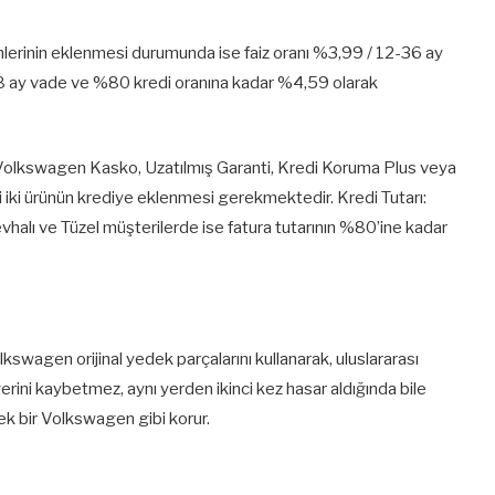
nlerinin eklenmesi durumunda ise faiz oranı %3,99 / 12-36 ay
 48 ay vade ve %80 kredi oranına kadar %4,59 olarak
çin Volkswagen Kasko, Uzatılmış Garanti, Kredi Koruma Plus veya
iki ürünün krediye eklenmesi gerekmektedir. Kredi Tutarı:
vhalı ve Tüzel müşterilerde ise fatura tutarının %80’ine kadar
swagen orijinal yedek parçalarını kullanarak, uluslararası
ğerini kaybetmez, aynı yerden ikinci kez hasar aldığında bile
rçek bir Volkswagen gibi korur.