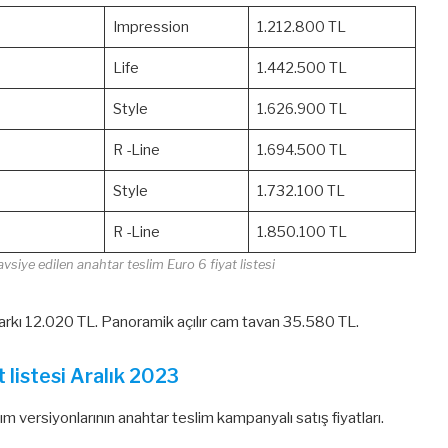
Impression
1.212.800 TL
Life
1.442.500 TL
Style
1.626.900 TL
R -Line
1.694.500 TL
Style
1.732.100 TL
R -Line
1.850.100 TL
iye edilen anahtar teslim Euro 6 fiyat listesi
rkı 12.020 TL. Panoramik açılır cam tavan 35.580 TL.
 listesi Aralık 2023
versiyonlarının anahtar teslim kampanyalı satış fiyatları.