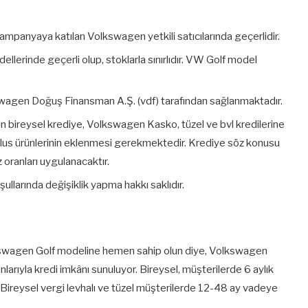
 kampanyaya katılan Volkswagen yetkili satıcılarında geçerlidir.
llerinde geçerli olup, stoklarla sınırlıdır. VW Golf model
swagen Doğuş Finansman A.Ş. (vdf) tarafından sağlanmaktadır.
için bireysel krediye, Volkswagen Kasko, tüzel ve bvl kredilerine
s ürünlerinin eklenmesi gerekmektedir. Krediye söz konusu
oranları uygulanacaktır.
llarında değişiklik yapma hakkı saklıdır.
kswagen Golf modeline hemen sahip olun diye, Volkswagen
larıyla kredi imkânı sunuluyor. Bireysel, müşterilerde 6 aylık
 Bireysel vergi levhalı ve tüzel müşterilerde 12-48 ay vadeye