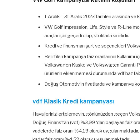
1 Aralık – 31 Aralık 2023 tarihleri arasında ve
VW Golf Impression, Life, Style ve R-Line mode
araçlar için geçerli olup, stoklarla sınırlıdır.
Kredi ve finansman şart ve seçenekleri Volk
Belirtilen kampanya faiz oranlarının kullanımı 
Volkswagen Kasko ve Volkswagen Garanti Plu
ürünlerin eklenmemesi durumunda vdf baz faiz 
Doğuş Otomotiv’in fiyatlarda ve kampanya koşu
vdf Klasik Kredi kampanyası
Hayallerinizi ertelemeyin, gönlünüzden geçen Vol
Doğuş Finans’tan (vdf) %3,99 ‘dan başlayan faiz oran
vadelerde faiz oranı %4,19 olarak uygulanmaktadır.
kadar faiz oranı %4,59 olarak uygulanmaktadır.