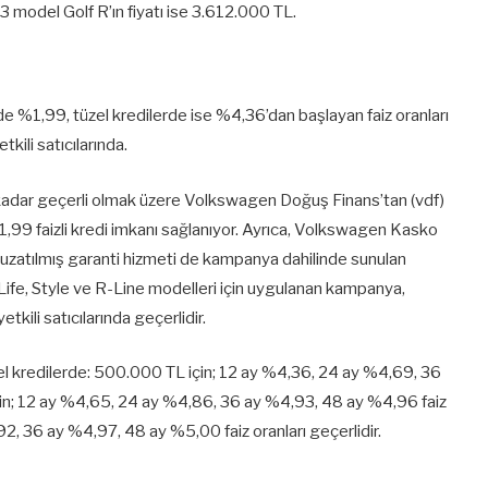
23 model Golf R’ın fiyatı ise 3.612.000 TL.
de %1,99, tüzel kredilerde ise %4,36’dan başlayan faiz oranları
ili satıcılarında.
kadar geçerli olmak üzere Volkswagen Doğuş Finans’tan (vdf)
,99 faizli kredi imkanı sağlanıyor. Ayrıca, Volkswagen Kasko
 uzatılmış garanti hizmeti de kampanya dahilinde sunulan
 Life, Style ve R-Line modelleri için uygulanan kampanya,
kili satıcılarında geçerlidir.
el kredilerde: 500.000 TL için; 12 ay %4,36, 24 ay %4,69, 36
çin; 12 ay %4,65, 24 ay %4,86, 36 ay %4,93, 48 ay %4,96 faiz
92, 36 ay %4,97, 48 ay %5,00 faiz oranları geçerlidir.