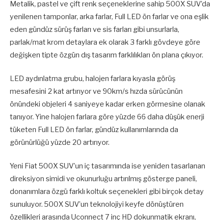
Metalik, pastel ve çift renk seçeneklerine sahip 500X SUV’da
yenilenen tamponlar, arka farlar, Full LED ön farlar ve ona eşlik
eden gündüz sürüş farları ve sis farları gibi unsurlarla,
parlak/mat krom detaylara ek olarak 3 farklı gövdeye göre
değişken tipte özgün dış tasarım farklılıkları ön plana çıkıyor.
LED aydınlatma grubu, halojen farlara kıyasla görüş
mesafesini 2 kat artırıyor ve 90km/s hızda sürücünün
önündeki objeleri 4 saniyeye kadar erken görmesine olanak
tanıyor. Yine halojen farlara göre yüzde 66 daha düşük enerji
tüketen Full LED ön farlar, gündüz kullanımlarında da
görünürlüğü yüzde 20 artırıyor.
Yeni Fiat 500X SUV’un iç tasarımında ise yeniden tasarlanan
direksiyon simidi ve okunurluğu artırılmış gösterge paneli,
donanımlara özgü farklı koltuk seçenekleri gibi birçok detay
sunuluyor. 500X SUV’un teknolojiyi keyfe dönüştüren
özellikleri arasında Uconnect 7 inç HD dokunmatik ekranı,