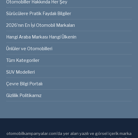
Otomobiller Hakkında Her Şey
Sürücülere Pratik Faydalı Bilgiler
2026’nın En İyi Otomobil Markaları
Hangi Araba Markası Hangi Ülkenin
Ünlüler ve Otomobilleri
Tüm Kategoriler
SUV Modelleri
Çevre Bilgi Portalı
Gizlilik Politikamız
otomobilkampanyalar.com'da yer alan yazılı ve görsel içerik marka