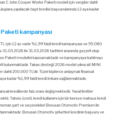
an C John Cooper Works Paketi modeli için vergiler dahil
ruluşlara yapılacak taşıt kredisi başvurularında 12 aya kadar
n Paketi kampanyası
TL için 12 ay vade %1,99 faizli kredi kampanyası ve 95.080
a, 01.03.2026 ile 31.03.2026 tarihleri arasında geçerli olup
tion Paketi modelini kapsamaktadır ve kampanyaya katılmayı
erli bulunmaktadır. Takas desteği 2026 model yılına ait MINI
r dahil 200.000 TL’dir. Tüzel kişilerce anlaşmalı finansal
2 aya kadar %1,99 faizli kredi imkanı sağlanmaktadır.
yalı kredilerde faiz oranı değişmektedir. Yasal limitler
cektir. Tahsis ücreti, kredi kullanımı için bir kereye mahsus kredi
finansman şart ve seçenekleri Borusan Otomotiv Premium ile
sağlanmaktadır. Borusan Otomotiv şirketleri kredinin başvuru ve