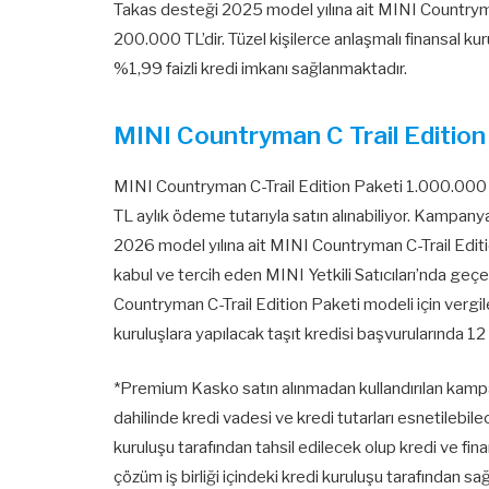
Takas desteği 2025 model yılına ait MINI Countrym
200.000 TL’dir. Tüzel kişilerce anlaşmalı finansal ku
%1,99 faizli kredi imkanı sağlanmaktadır.
MINI Countryman C Trail Editio
MINI Countryman C-Trail Edition Paketi 1.000.000 
TL aylık ödeme tutarıyla satın alınabiliyor. Kampany
2026 model yılına ait MINI Countryman C-Trail Edi
kabul ve tercih eden MINI Yetkili Satıcıları’nda geç
Countryman C-Trail Edition Paketi modeli için vergile
kuruluşlara yapılacak taşıt kredisi başvurularında 1
*Premium Kasko satın alınmadan kullandırılan kampan
dahilinde kredi vadesi ve kredi tutarları esnetilebile
kuruluşu tarafından tahsil edilecek olup kredi ve 
çözüm iş birliği içindeki kredi kuruluşu tarafından 