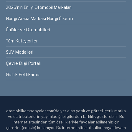
2026’nın En İyi Otomobil Markaları
Hangi Araba Markası Hangi Ülkenin
Ünlüler ve Otomobilleri
Tüm Kategoriler
SUV Modelleri
Çevre Bilgi Portalı
Gizlilik Politikamız
otomobilkampanyalar.com'da yer alan yazılı ve görsel içerik marka
ve distribütörlerin yayımladığı bilgilerden farklılık gösterebilir. Bu
internet sitesinden tüm özellikleriyle faydalanabilmeniz için
çerezler (cookie) kullanıyor. Bu internet sitesini kullanmaya devam