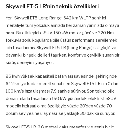
Skywell ET-5 LR’nin teknik özellikleri
Yeni Skywell ET5 Long Range, 642 km WLTP şehir içi
menziliyle tüm yolculuklarınızda her zaman yanınızda olmaya
hazır. Bu etkileyici e-SUV, 150 kW motor gücü ve 320 Nm
torkuyla zorlu koşullarda bile üstün performans sergilemek
için tasarlanmış. Skywell ET5 LR (Long Range) sizi güçlü ve
dayanıklı bir şekilde ileri taşırken, konfor ve çeviklik sunan bir
sürüş deneyimi yaşatıyor.
86 kwh yüksek kapasiteli bataryası sayesinde, şehir içinde
642 km’ye kadar menzil sunabilen Skywell ET5 LR’nin 0’dan
100 km/s hıza ulaşması 7.9 saniye sürüyor. Son teknolojik
donanımlarla tasarlanan 150 kW gücündeki elektrikli eSUV
modelin hızlı şarj olma özelliğiyle yüzde 20’den yüzde 70
dolum seviyesine ulaşması ise yaklaşık 30 dakika sürüyor.
Skywell ET-5 LR, 2.8 metrelik aks mesafesiyle geniş bir iç