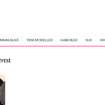
MARKALAR
YENI MODELLER
HABERLER
SUV
FA
IYESI