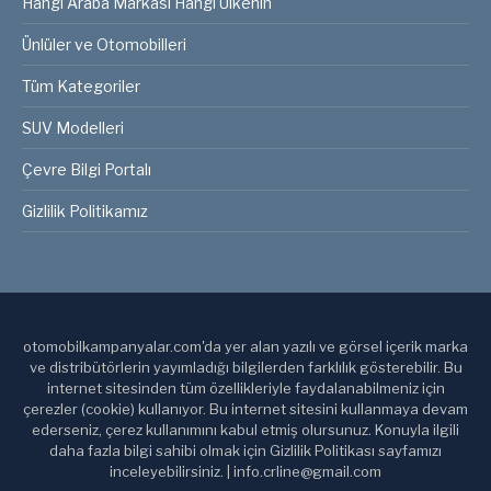
Hangi Araba Markası Hangi Ülkenin
Ünlüler ve Otomobilleri
Tüm Kategoriler
SUV Modelleri
Çevre Bilgi Portalı
Gizlilik Politikamız
otomobilkampanyalar.com'da yer alan yazılı ve görsel içerik marka
ve distribütörlerin yayımladığı bilgilerden farklılık gösterebilir. Bu
internet sitesinden tüm özellikleriyle faydalanabilmeniz için
çerezler (cookie) kullanıyor. Bu internet sitesini kullanmaya devam
ederseniz, çerez kullanımını kabul etmiş olursunuz. Konuyla ilgili
daha fazla bilgi sahibi olmak için Gizlilik Politikası sayfamızı
inceleyebilirsiniz. | info.crline@gmail.com