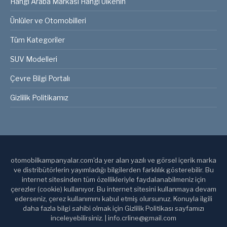
Hangi Araba Markası Hangi Ülkenin
Ünlüler ve Otomobilleri
Tüm Kategoriler
SUV Modelleri
Çevre Bilgi Portalı
Gizlilik Politikamız
otomobilkampanyalar.com'da yer alan yazılı ve görsel içerik marka
ve distribütörlerin yayımladığı bilgilerden farklılık gösterebilir. Bu
internet sitesinden tüm özellikleriyle faydalanabilmeniz için
çerezler (cookie) kullanıyor. Bu internet sitesini kullanmaya devam
ederseniz, çerez kullanımını kabul etmiş olursunuz. Konuyla ilgili
daha fazla bilgi sahibi olmak için Gizlilik Politikası sayfamızı
inceleyebilirsiniz. | info.crline@gmail.com