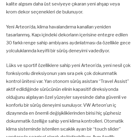
kalite algısını daha üst seviyeye çıkaran yeni ahşap veya
krom dekor seçenekleri de bulunuyor.
Yeni Arteon’da, klima havalandırma kanalları yeniden
tasarlanmış. Kapı içindeki dekorların içerisine entegre edilen
30 farklı renge sahip ambiyans aydınlatması da özellikle gece
yolculuklarında keyifli bir sürüş deneyimi vadediyor.
Lüks ve sportif özelliklere sahip yeni Arteon’da, yeni nesil çok
fonksiyonlu direksiyonun yanı sıra pek çok dokunmatik
kontrol ünitesi var. Yarı otonom sürüş asistanı “Travel Assist”
aktif edildiğinde sürücünün elinin kapasitif direksiyonda
olduğunu algılayan özel yüzeyler sayesinde daha güvenli ve
konforlu bir sürüş deneyimi sunuluyor. VW Arteon’un iç
dizaynında en önemli değişikliklerinden birisi hiç şüphesiz
dokunmatik özelliğe sahip yeni klima kontrolleri. Otomatik
klima sisteminde istenilen sıcaklık ayarı bir “touch slider”
vasıtasıyla sezgisel olarak değiştirebiliyor. Aynı özellik,