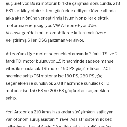
güç üretiyor. Bu iki motorun birlikte çalışması sonucunda, 218
PS’lik etkileyici bir sistem gücü elde ediliyor. Gövde altında
arka aksın önüne yerleştirilmiş lityum iyon piller elektrik
motoruna enerji sağlıyor. VW Arteon eHybrid’de,
Volkswagen’de hibrit otomobillerde kullanılmak üzere
geliştirilmiş 6 ileri DSG şanzıman yer alıyor.
Arteon’un diğer motor seçenekleri arasında 3 farklı TSI ve 2
farklı TDI motor bulunuyor. 1.5 lt hacminde sadece manuel
vites ile sunulacak TSI motor 150 PS güç üretirken, 2.0 lt
hacmine sahip TSI motorlar ise 190 PS, 280 PS güç
seçenekleri ile sunuluyor. 2.0 lt hacminde sunulacak TDI
motorlar ise 150 PS ve 200 PS güç üreten seçeneklere
sahip.
Yeni Arteon’da 210 km/s hıza kadar sürüş imkanı sağlayan,
yarı otonom sürüş asistanı “Travel Assist” sistemi ilk kez
kullanılıyor. “Travel Assist” özellikle şehir içi trafiğin yoğun