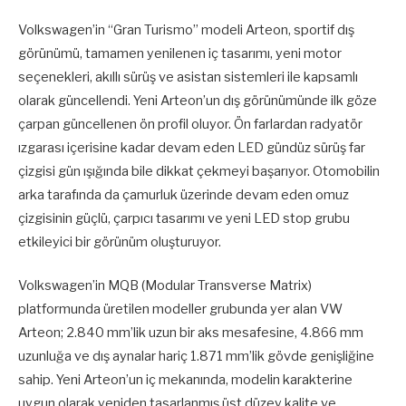
Volkswagen’in “Gran Turismo” modeli Arteon, sportif dış
görünümü, tamamen yenilenen iç tasarımı, yeni motor
seçenekleri, akıllı sürüş ve asistan sistemleri ile kapsamlı
olarak güncellendi. Yeni Arteon’un dış görünümünde ilk göze
çarpan güncellenen ön profil oluyor. Ön farlardan radyatör
ızgarası içerisine kadar devam eden LED gündüz sürüş far
çizgisi gün ışığında bile dikkat çekmeyi başarıyor. Otomobilin
arka tarafında da çamurluk üzerinde devam eden omuz
çizgisinin güçlü, çarpıcı tasarımı ve yeni LED stop grubu
etkileyici bir görünüm oluşturuyor.
Volkswagen’in MQB (Modular Transverse Matrix)
platformunda üretilen modeller grubunda yer alan VW
Arteon; 2.840 mm’lik uzun bir aks mesafesine, 4.866 mm
uzunluğa ve dış aynalar hariç 1.871 mm’lik gövde genişliğine
sahip. Yeni Arteon’un iç mekanında, modelin karakterine
uygun olarak yeniden tasarlanmış üst düzey kalite ve