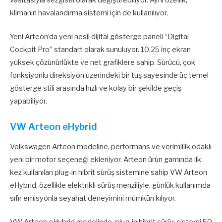
klimanın havalandırma sistemi için de kullanılıyor.
Yeni Arteon’da yeni nesil dijital gösterge paneli “Digital
Cockpit Pro” standart olarak sunuluyor. 10,25 inç ekran
yüksek çözünürlükte ve net grafiklere sahip. Sürücü, çok
fonksiyonlu direksiyon üzerindeki bir tuş sayesinde üç temel
gösterge stili arasında hızlı ve kolay bir şekilde geçiş
yapabiliyor.
VW Arteon eHybrid
Volkswagen Arteon modeline, performans ve verimlilik odaklı
yeni bir motor seçeneği ekleniyor. Arteon ürün gamında ilk
kez kullanılan plug-in hibrit sürüş sistemine sahip VW Arteon
eHybrid, özellikle elektrikli sürüş menziliyle, günlük kullanımda
sıfır emisyonla seyahat deneyimini mümkün kılıyor.
VW Arteon eHybrid modelinde, plug-in hibrit sürüş sistemi 50