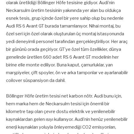
olarak üretildiği Böllinger Höfe tesisine gidiyor. Audi’nin
Neckarsulm üretim tesisinin yakınında yer alan bu oldukça
esnek tesis, grup içinde özel bir yere sahip olup bu nedenle
Audi RS 6 Avant GT burada tamamlanıyor. Nihai montaj, bu
özel seri için özel olarak oluşturulan üç montaj istasyonunda
yedi deneyimli personel tarafından gerçekleştiriliyor. Her araç
bir gününü orada geçiriyor. GT’ye özel tüm özellikler, dünya
genelinde üretilen 660 adet RS 6 Avant GT modelinin her
birine elle monte ediliyor. Buna kaput, çamurluklar, yan
marşpiyeler, çift spoyler, ön ve arka tamponlar ve ayarlanabilir
coilover süspansiyon da dahil.
Böllinger Höfe üretim tesisi net karbon nötr. Audi bunu için,
hem marka hem de Neckarsulm tesisi için önemli bir
kilometre taşı olan çevre dostu elektrik ve yenilenebilir
kaynaklardan gelen ısıyı kullanıyor. Audi’nin henüz yenilenebilir
enerji kaynakları yoluyla önleyemediği CO2 emisyonları,