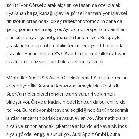
görünüyor. Görsel olarak alçalan ve tasarıma özel olarak
uyarlanan bagaj kapağı işlev ile görseli harmanlıyor. İşlevsel
difüzörün ortasındaki dikey reflektör otomobilin daha da
geniş görünmesini sağlıyor. Ayrıca motorsporlarından ilham
alan çift spoyler genel görünümü tamamlıyor. Bu spoyler
çırakların konsept otomobilinden neredeyse 1:1 oranında
aktarıldı. Bunun dışında RS 6 Avant’ın tarihinde ilk kez tavan
rayları daha düz ve sportif bir siluet için kaldırıldı.
Müşteriler Audi RS 6 Avant GT için iki renkli özel çıkartmaları
seçebiliyor. İlki, Arkona Beyazı kaplamayla birlikte Audi
Sport’un geleneksel renkleri olan siyah, gri ve kırmızıyı
birleştiriyor. Ön ve arkadaki model logoları da bu renklerde
geliyor. Bu renk kombinasyonu seçildiğinde özgün tasarımlı
jantlar her zaman parlak beyaz uygulanıyor. Alternatif olarak
siyah ve gri tonlarındaki çıkartmalar Nardo gri veya Mythos
siyah gövde rengiyle sunuluyor. Audi Sport GmbH, buna