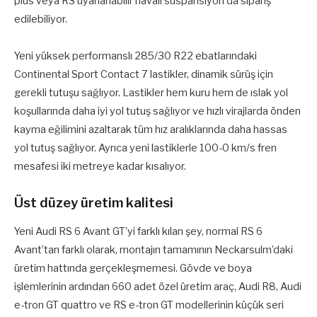
plus veya RS uyarlanabilir havalı süspansiyon da sipariş
edilebiliyor.
Yeni yüksek performanslı 285/30 R22 ebatlarındaki
Continental Sport Contact 7 lastikler, dinamik sürüş için
gerekli tutuşu sağlıyor. Lastikler hem kuru hem de ıslak yol
koşullarında daha iyi yol tutuş sağlıyor ve hızlı virajlarda önden
kayma eğilimini azaltarak tüm hız aralıklarında daha hassas
yol tutuş sağlıyor. Ayrıca yeni lastiklerle 100-0 km/s fren
mesafesi iki metreye kadar kısalıyor.
Üst düzey üretim kalitesi
Yeni Audi RS 6 Avant GT’yi farklı kılan şey, normal RS 6
Avant’tan farklı olarak, montajın tamamının Neckarsulm’daki
üretim hattında gerçekleşmemesi. Gövde ve boya
işlemlerinin ardından 660 adet özel üretim araç, Audi R8, Audi
e-tron GT quattro ve RS e-tron GT modellerinin küçük seri