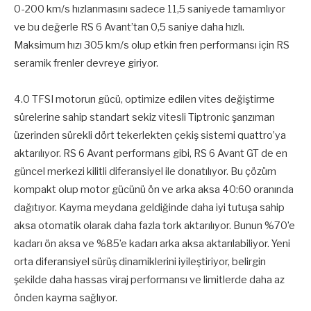
0-200 km/s hızlanmasını sadece 11,5 saniyede tamamlıyor
ve bu değerle RS 6 Avant’tan 0,5 saniye daha hızlı.
Maksimum hızı 305 km/s olup etkin fren performansı için RS
seramik frenler devreye giriyor.
4.0 TFSI motorun gücü, optimize edilen vites değiştirme
sürelerine sahip standart sekiz vitesli Tiptronic şanzıman
üzerinden sürekli dört tekerlekten çekiş sistemi quattro’ya
aktarılıyor. RS 6 Avant performans gibi, RS 6 Avant GT de en
güncel merkezi kilitli diferansiyel ile donatılıyor. Bu çözüm
kompakt olup motor gücünü ön ve arka aksa 40:60 oranında
dağıtıyor. Kayma meydana geldiğinde daha iyi tutuşa sahip
aksa otomatik olarak daha fazla tork aktarılıyor. Bunun %70’e
kadarı ön aksa ve %85’e kadarı arka aksa aktarılabiliyor. Yeni
orta diferansiyel sürüş dinamiklerini iyileştiriyor, belirgin
şekilde daha hassas viraj performansı ve limitlerde daha az
önden kayma sağlıyor.