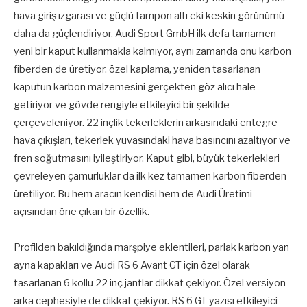
hava giriş ızgarası ve güçlü tampon altı eki keskin görünümü
daha da güçlendiriyor. Audi Sport GmbH ilk defa tamamen
yeni bir kaput kullanmakla kalmıyor, aynı zamanda onu karbon
fiberden de üretiyor. özel kaplama, yeniden tasarlanan
kaputun karbon malzemesini gerçekten göz alıcı hale
getiriyor ve gövde rengiyle etkileyici bir şekilde
çerçeveleniyor. 22 inçlik tekerleklerin arkasındaki entegre
hava çıkışları, tekerlek yuvasındaki hava basıncını azaltıyor ve
fren soğutmasını iyileştiriyor. Kaput gibi, büyük tekerlekleri
çevreleyen çamurluklar da ilk kez tamamen karbon fiberden
üretiliyor. Bu hem aracın kendisi hem de Audi Üretimi
açısından öne çıkan bir özellik.
Profilden bakıldığında marşpiye eklentileri, parlak karbon yan
ayna kapakları ve Audi RS 6 Avant GT için özel olarak
tasarlanan 6 kollu 22 inç jantlar dikkat çekiyor. Özel versiyon
arka cephesiyle de dikkat çekiyor. RS 6 GT yazısı etkileyici