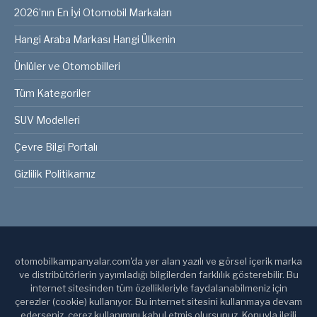
2026’nın En İyi Otomobil Markaları
Hangi Araba Markası Hangi Ülkenin
Ünlüler ve Otomobilleri
Tüm Kategoriler
SUV Modelleri
Çevre Bilgi Portalı
Gizlilik Politikamız
otomobilkampanyalar.com'da yer alan yazılı ve görsel içerik marka
ve distribütörlerin yayımladığı bilgilerden farklılık gösterebilir. Bu
internet sitesinden tüm özellikleriyle faydalanabilmeniz için
çerezler (cookie) kullanıyor. Bu internet sitesini kullanmaya devam
ederseniz, çerez kullanımını kabul etmiş olursunuz. Konuyla ilgili