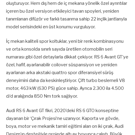
oluşturuyor. Hem dış hem de iç mekana yönelik özel ayrıntılar
içeren bu özel versiyon etkileyici tavan spoyleri, yeniden
tanımlanan difüzör ve farklı tasarıma sahip 22 inçlik jantlarıyla
model serisindeki en üst konumu vurguluyor.
İç mekan kaliteli spor koltuklar, yeni bir renk kombinasyonu
ve orta konsolda sınırlı sayıda üretilen otomobilin seri
numarası gibi özel detaylarla dikkat çekiyor. RS 6 Avant GT’ye
özel, hafif, ayarlanabilir coilover süspansiyon ve yeniden
ayarlanan arka akstaki quattro spor diferansiyel sürüş
deneyimini daha da keskinleştiriyor. Çift turbo beslemeli V8
motor, 463 kW (630 PS) güce sahip. Ayrıca 2.300 ila 4.500
d/d aralığında 850 Nm tork sağlıyor.
Audi RS 6 Avant GT fikri, 2020’deki RS 6 GTO konseptine
dayanan bir ‘Çırak Projesi‘ne uzanıyor. Kaporta ve gövde,
boya, motor ve mekanik tamiri eğitimi alan on iki çırak, Audi
Design’ın desteğiyle projede altı ay boyunca çalıştı. Büyük