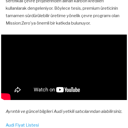
sertifikalı çevre projelerinden alınan karbon kredileri
kullanılarak dengeleniyor. Böylece tesis, premium üreticinin
tamamen sürdürülebilir üretime yönelik çevre programı olan
Mission:Zero’ya önemli bir katkıda bulunuyor.
Ayrıntılı ve güncel bilgileri Audi yetkili satıcılarından alabilirsiniz.
Audi Fiyat Listesi