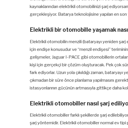
kaynaklarından elektrikli otomobilinizi şarj ediyor
gerçekleşiyor. Batarya teknolojisine yapılan en son 
Elektrikli bir otomobille yaşamak nası
Elektrikli otomobilin menzili (bataryayı yeniden şa
için endişe konusudur ve “menzil endişesi” terimini
gelişmeler, Jaguar I-PACE gibi otomobillerin ortala
kişi için gerçekçi bir çözüm oluşturacak. Pek çok sür
fark ediyorlar. Uzun yola çıkıldığı zaman, bataryayı 
çıkmadan bir süre önce planlama yapılmasını gerektir
istasyonlarının gücünün artmasıyla gittikçe daha kol
Elektrikli otomobiller nasıl şarj ediliy
Elektrikli otomobiller farklı şekillerde şarj edilebili
şarj yöntemidir. Elektrikli otomobiller normal ev tipi p