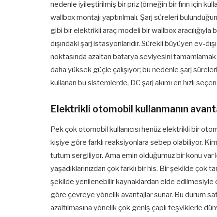
nedenle iyileştirilmiş bir priz (örneğin bir fırın için kul
wallbox montajı yaptırılmalı. Şarj süreleri bulundu
gibi bir elektrikli araç modeli bir wallbox aracılığıyla 
dışındaki şarj istasyonlarıdır. Sürekli büyüyen ev-dış
noktasında azaltan batarya seviyesini tamamlamak üzer
daha yüksek güçle çalışıyor; bu nedenle şarj sürele
kullanan bu sistemlerde, DC şarj akımı en hızlı seçenek o
Elektrikli otomobil kullanmanın avanta
Pek çok otomobil kullanıcısı henüz elektrikli bir ot
kişiye göre farklı reaksiyonlara sebep olabiliyor. Kimil
tutum sergiliyor. Ama emin olduğumuz bir konu var k
yaşadıklarınızdan çok farklı bir his. Bir şekilde çok t
şekilde yenilenebilir kaynaklardan elde edilmesiyle 
göre çevreye yönelik avantajlar sunar. Bu durum satı
azaltılmasına yönelik çok geniş çaplı teşviklerle dü