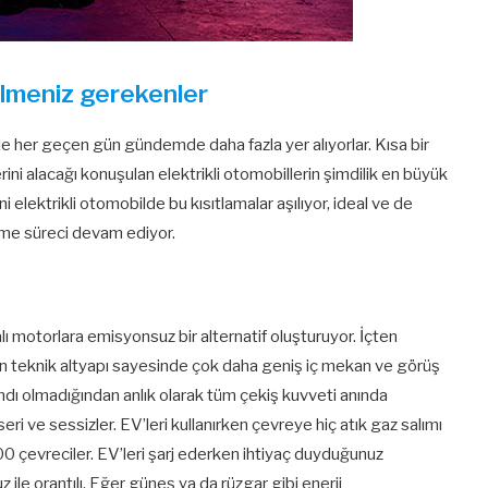
bilmeniz gerekenler
yle her geçen gün gündemde daha fazla yer alıyorlar. Kısa bir
ini alacağı konuşulan elektrikli otomobillerin şimdilik en büyük
ni elektrikli otomobilde bu kısıtlamalar aşılıyor, ideal ve de
rme süreci devam ediyor.
alı motorlara emisyonsuz bir alternatif oluşturuyor. İçten
n teknik altyapı sayesinde çok daha geniş iç mekan ve görüş
 bandı olmadığından anlık olarak tüm çekiş kuvveti anında
ri ve sessizler. EV’leri kullanırken çevreye hiç atık gaz salımı
çevreciler. EV’leri şarj ederken ihtiyaç duyduğunuz
z ile orantılı. Eğer güneş ya da rüzgar gibi enerji