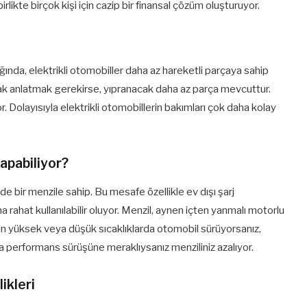
rlikte birçok kişi için cazip bir finansal çözüm oluşturuyor.
ında, elektrikli otomobiller daha az hareketli parçaya sahip
rak anlatmak gerekirse, yıpranacak daha az parça mevcuttur.
r. Dolayısıyla elektrikli otomobillerin bakımları çok daha kolay
yapabiliyor?
 bir menzile sahip. Bu mesafe özellikle ev dışı şarj
ha rahat kullanılabilir oluyor. Menzil, aynen içten yanmalı motorlu
ğin yüksek veya düşük sıcaklıklarda otomobil sürüyorsanız,
da performans sürüşüne meraklıysanız menziliniz azalıyor.
likleri