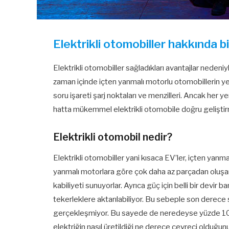
Elektrikli otomobiller hakkında 
Elektrikli otomobiller sağladıkları avantajlar nedeni
zaman içinde içten yanmalı motorlu otomobillerin yer
soru işareti şarj noktaları ve menzilleri. Ancak her ye
hatta mükemmel elektrikli otomobile doğru gelişti
Elektrikli otomobil nedir?
Elektrikli otomobiller yani kısaca EV’ler, içten yanm
yanmalı motorlara göre çok daha az parçadan oluşa
kabiliyeti sunuyorlar. Ayrıca güç için belli bir devir
tekerleklere aktarılabiliyor. Bu sebeple son derece se
gerçekleşmiyor. Bu sayede de neredeyse yüzde 100 
elektriğin nasıl üretildiği ne derece çevreci olduğunu