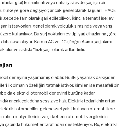
lanılanlar gibi) kullanılmalı veya daha iyisi evde şarj için bir
ğunuz ülkeye göre değişiyor; ancak genel olarak Jaguar I-PACE
bir gecede tam olarak şarj edilebiliyor. İkinci alternatif ise; ev
ı şarj istasyonları, genel olarak yolculuk sırasında veya varış
e kullanılıyor. Bu şarj noktaları ev tipi şarj cihazlarına göre
ri daha kısa oluyor. Karma AC ve DC (Doğru Akım) şarj akımı
lur ve sıklıkla “hızlı şarj” olarak adlandırılır.
jları
omobil deneyimi yaşamamış olabilir. Bu ilki yaşamak da kişiden
eri ilk olmanın özelliğini tatmak istiyor, kimileri ise mesafeli bir
i; o da elektrikli otomobil deneyimi bugüne kadar
anıdık ancak çok daha sessiz ve hızlı. Elektrik tedarikinin artan
elektrikli otomobiller geleneksel yakıt kullanan otomobillere
n alma maliyetlerinin ve şirketlerin otomobil vergilerinin
nya çapında hükumetler tarafından destekleniyor. Bu, elektrikli