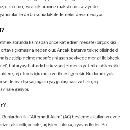
sanız; o zaman çevrecilik oranınız maksimum seviyede
yatırımlar ile de bu konudaki ilerlemeler devam ediyor.
l?
rj etmek zorunda kalmadan önce kat edilen mesafe) birçok kişi
n ortaya çıkmasına neden olur. Ancak, batarya teknolojisindeki
ma işe gidip gelme mesafesini aşan seviyede menzili ile birçok
ücü, bataryayı haftada bir kez şarj etmenin yeterli olabileceğini
yeniden şarj etmek için mola verilmesi gerekir. Bu durum, yola
se de ev-dışı şarj ağının yaygınlaşması ve hızlı şarj
ay hale geliyor.
or?
yor. Bunlardan ilki; “Alternatif Akım” (AC) beslemesi kullanan evde
rize takılabilir, ancak şarj işlemi oldukça yavaş ilerler. Bu