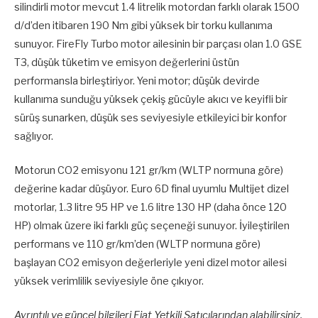
silindirli motor mevcut 1.4 litrelik motordan farklı olarak 1500
d/d’den itibaren 190 Nm gibi yüksek bir torku kullanıma
sunuyor. FireFly Turbo motor ailesinin bir parçası olan 1.0 GSE
T3, düşük tüketim ve emisyon değerlerini üstün
performansla birleştiriyor. Yeni motor; düşük devirde
kullanıma sunduğu yüksek çekiş gücüyle akıcı ve keyifli bir
sürüş sunarken, düşük ses seviyesiyle etkileyici bir konfor
sağlıyor.
Motorun CO2 emisyonu 121 gr/km (WLTP normuna göre)
değerine kadar düşüyor. Euro 6D final uyumlu Multijet dizel
motorlar, 1.3 litre 95 HP ve 1.6 litre 130 HP (daha önce 120
HP) olmak üzere iki farklı güç seçeneği sunuyor. İyileştirilen
performans ve 110 gr/km’den (WLTP normuna göre)
başlayan CO2 emisyon değerleriyle yeni dizel motor ailesi
yüksek verimlilik seviyesiyle öne çıkıyor.
Ayrıntılı ve güncel bilgileri Fiat Yetkili Satıcılarından alabilirsiniz.