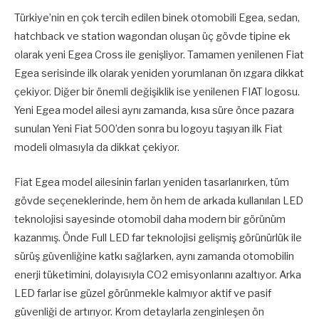
Türkiye’nin en çok tercih edilen binek otomobili Egea, sedan,
hatchback ve station wagondan oluşan üç gövde tipine ek
olarak yeni Egea Cross ile genişliyor. Tamamen yenilenen Fiat
Egea serisinde ilk olarak yeniden yorumlanan ön ızgara dikkat
çekiyor. Diğer bir önemli değişiklik ise yenilenen FIAT logosu.
Yeni Egea model ailesi aynı zamanda, kısa süre önce pazara
sunulan Yeni Fiat 500’den sonra bu logoyu taşıyan ilk Fiat
modeli olmasıyla da dikkat çekiyor.
Fiat Egea model ailesinin farları yeniden tasarlanırken, tüm
gövde seçeneklerinde, hem ön hem de arkada kullanılan LED
teknolojisi sayesinde otomobil daha modern bir görünüm
kazanmış. Önde Full LED far teknolojisi gelişmiş görünürlük ile
sürüş güvenliğine katkı sağlarken, aynı zamanda otomobilin
enerji tüketimini, dolayısıyla CO2 emisyonlarını azaltıyor. Arka
LED farlar ise güzel görünmekle kalmıyor aktif ve pasif
güvenliği de artırıyor. Krom detaylarla zenginleşen ön