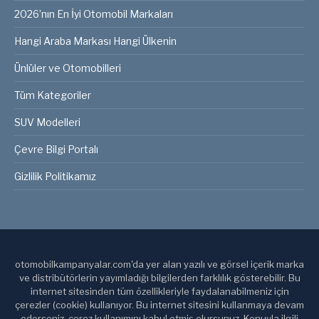
2026’nın En İyi Otomobil Markaları
Hangi Araba Markası Hangi Ülkenin
Ünlüler ve Otomobilleri
Tüm Kategoriler
SUV Modelleri
Çevre Bilgi Portalı
Gizlilik Politikamız
otomobilkampanyalar.com'da yer alan yazılı ve görsel içerik marka
ve distribütörlerin yayımladığı bilgilerden farklılık gösterebilir. Bu
internet sitesinden tüm özellikleriyle faydalanabilmeniz için
çerezler (cookie) kullanıyor. Bu internet sitesini kullanmaya devam
ederseniz, çerez kullanımını kabul etmiş olursunuz. Konuyla ilgili