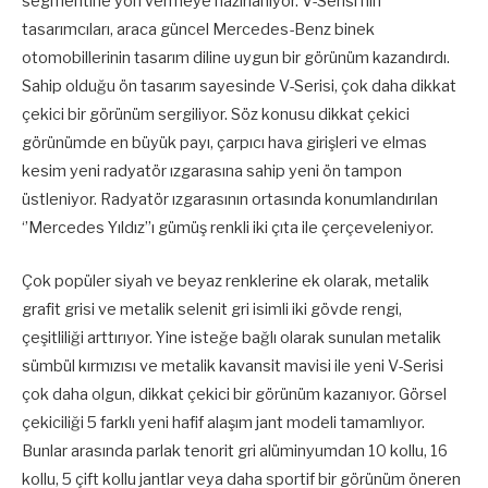
segmentine yön vermeye hazırlanıyor. V-Serisi’nin
tasarımcıları, araca güncel Mercedes-Benz binek
otomobillerinin tasarım diline uygun bir görünüm kazandırdı.
Sahip olduğu ön tasarım sayesinde V-Serisi, çok daha dikkat
çekici bir görünüm sergiliyor. Söz konusu dikkat çekici
görünümde en büyük payı, çarpıcı hava girişleri ve elmas
kesim yeni radyatör ızgarasına sahip yeni ön tampon
üstleniyor. Radyatör ızgarasının ortasında konumlandırılan
‘’Mercedes Yıldız”ı gümüş renkli iki çıta ile çerçeveleniyor.
Çok popüler siyah ve beyaz renklerine ek olarak, metalik
grafit grisi ve metalik selenit gri isimli iki gövde rengi,
çeşitliliği arttırıyor. Yine isteğe bağlı olarak sunulan metalik
sümbül kırmızısı ve metalik kavansit mavisi ile yeni V-Serisi
çok daha olgun, dikkat çekici bir görünüm kazanıyor. Görsel
çekiciliği 5 farklı yeni hafif alaşım jant modeli tamamlıyor.
Bunlar arasında parlak tenorit gri alüminyumdan 10 kollu, 16
kollu, 5 çift kollu jantlar veya daha sportif bir görünüm öneren