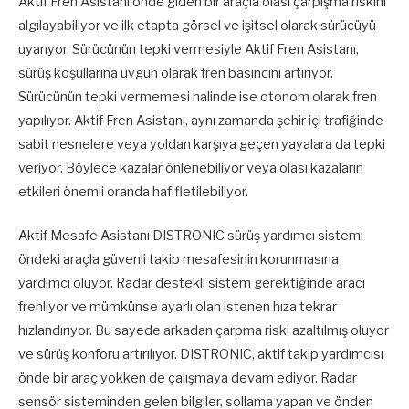
Aktif Fren Asistanı önde giden bir araçla olası çarpışma riskini
algılayabiliyor ve ilk etapta görsel ve işitsel olarak sürücüyü
uyarıyor. Sürücünün tepki vermesiyle Aktif Fren Asistanı,
sürüş koşullarına uygun olarak fren basıncını artırıyor.
Sürücünün tepki vermemesi halinde ise otonom olarak fren
yapılıyor. Aktif Fren Asistanı, aynı zamanda şehir içi trafiğinde
sabit nesnelere veya yoldan karşıya geçen yayalara da tepki
veriyor. Böylece kazalar önlenebiliyor veya olası kazaların
etkileri önemli oranda hafifletilebiliyor.
Aktif Mesafe Asistanı DISTRONIC sürüş yardımcı sistemi
öndeki araçla güvenli takip mesafesinin korunmasına
yardımcı oluyor. Radar destekli sistem gerektiğinde aracı
frenliyor ve mümkünse ayarlı olan istenen hıza tekrar
hızlandırıyor. Bu sayede arkadan çarpma riski azaltılmış oluyor
ve sürüş konforu artırılıyor. DISTRONIC, aktif takip yardımcısı
önde bir araç yokken de çalışmaya devam ediyor. Radar
sensör sisteminden gelen bilgiler, sollama yapan ve önden