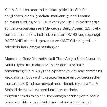
Yeni V-Serisi ön tasarımı ile dikkat çekici bir görünüm
sergilerken; aracın iç mekanı, markanın güncel tasarım
anlayışını sürdürüyor. V 300 d versiyonu ile Türkiye’de satışa
sunulmaya başlanan Yeni Mercedes-Benz V-Serisi, 2.0 litrelik
turbo beslemeli 4 silindirli dizel motor, 237 BG güç seçeneği,
9G-TRONIC otomatik şanzıman ve 4MATIC ile müşterilerin
taleplerini karşılamaya hazırlanıyor.
Mercedes-Benz Otomotiv Hafif Ticari Araçlar Ürün Grubu İcra
Kurulu Üyesi Tufan Akdeniz; “5.175 adetlik satış ile
tamamladığımız 2020 yılında, Sprinter ve Vito araçlarımızla bir
kez daha minibüs ve 8+1 kategorilerinde en çok tercih edilen
marka olduk. Şimdi ise mevcut modellerimizin yanına Yeni V-
Serisi’ni de ekleyerek premium kategorisinde,
müşterilerimizin taleplerini karşılamaya hazırlanıyoruz. Yeni V-
Serisi, özellikle bireysel kullanımda standartların bir üst