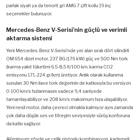
parlak siyah ya da tenorit gri AMG 7 çift kollu 19 inç
seçenekler bulunuyor.
Mercedes-Benz V-Serisi’nin güçlü ve verimli
aktarma sistemi
Yeni Mercedes-Benz V-Serisi’nde yer alan sıralı dört silindirli
OM 654 dizel motor, 237 BG (176 kW) güç ve 500 Nm tork
(karma yakıt tüketimi 6.5-8,5 lt/100 km, karma CO2
emisyonu 171-224 gr/km) üretiyor. Anlık olarak kullanıma
sunulan 30 Nm ilave tork değerinin de katkısıyla bu versiyon
0-100 km/s hızlanmasını sadece 9,4 saniyede
tamamlayabiliyor ve 208 km/s maksimum hıza ulaşabiliyor.
Yeni nesil motor, daha çevreci olmakla kalmıyor aynı zamanda
çok daha düşük ses ve titreşim seviyesiyle sürüş konforuna
da katkı sağlıyor.
Alüminyum gövde ve çelik pistonlu kombinasyon, kademeli