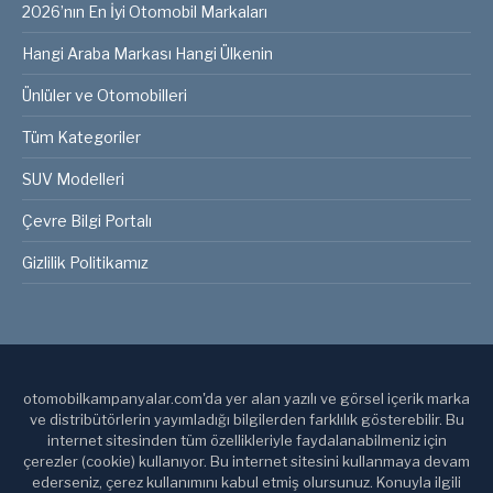
2026’nın En İyi Otomobil Markaları
Hangi Araba Markası Hangi Ülkenin
Ünlüler ve Otomobilleri
Tüm Kategoriler
SUV Modelleri
Çevre Bilgi Portalı
Gizlilik Politikamız
otomobilkampanyalar.com'da yer alan yazılı ve görsel içerik marka
ve distribütörlerin yayımladığı bilgilerden farklılık gösterebilir. Bu
internet sitesinden tüm özellikleriyle faydalanabilmeniz için
çerezler (cookie) kullanıyor. Bu internet sitesini kullanmaya devam
ederseniz, çerez kullanımını kabul etmiş olursunuz. Konuyla ilgili