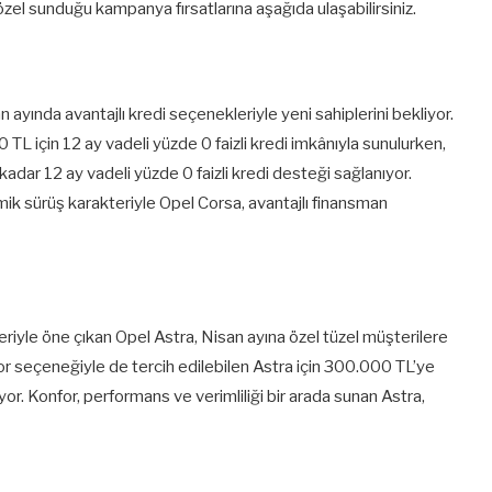
el sunduğu kampanya fırsatlarına aşağıda ulaşabilirsiniz.
 ayında avantajlı kredi seçenekleriyle yeni sahiplerini bekliyor.
L için 12 ay vadeli yüzde 0 faizli kredi imkânıyla sunulurken,
dar 12 ay vadeli yüzde 0 faizli kredi desteği sağlanıyor.
nomik sürüş karakteriyle Opel Corsa, avantajlı finansman
eriyle öne çıkan Opel Astra, Nisan ayına özel tüzel müşterilere
otor seçeneğiyle de tercih edilebilen Astra için 300.000 TL’ye
yor. Konfor, performans ve verimliliği bir arada sunan Astra,