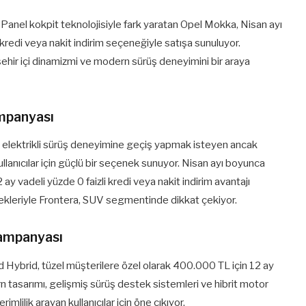
 Panel kokpit teknolojisiyle fark yaratan Opel Mokka, Nisan ayı
kredi veya nakit indirim seçeneğiyle satışa sunuluyor.
r içi dinamizmi ve modern sürüş deneyimini bir araya
mpanyası
d, elektrikli sürüş deneyimine geçiş yapmak isteyen ancak
llanıcılar için güçlü bir seçenek sunuyor. Nisan ayı boyunca
 vadeli yüzde 0 faizli kredi veya nakit indirim avantajı
nekleriyle Frontera, SUV segmentinde dikkat çekiyor.
Kampanyası
Hybrid, tüzel müşterilere özel olarak 400.000 TL için 12 ay
ern tasarımı, gelişmiş sürüş destek sistemleri ve hibrit motor
mlilik arayan kullanıcılar için öne çıkıyor.