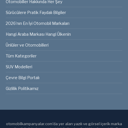
Otomobiller Hakkında Her Şey
Sürücülere Pratik Faydalı Bilgiler
2026’nın En İyi Otomobil Markaları
Hangi Araba Markası Hangi Ülkenin
Ünlüler ve Otomobilleri
Tüm Kategoriler
SUV Modelleri
Çevre Bilgi Portalı
Gizlilik Politikamız
otomobilkampanyalar.com'da yer alan yazılı ve görsel içerik marka