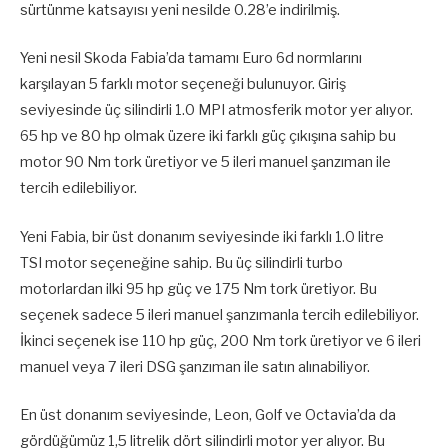
sürtünme katsayısı yeni nesilde 0.28’e indirilmiş.
Yeni nesil Skoda Fabia’da tamamı Euro 6d normlarını
karşılayan 5 farklı motor seçeneği bulunuyor. Giriş
seviyesinde üç silindirli 1.0 MPI atmosferik motor yer alıyor.
65 hp ve 80 hp olmak üzere iki farklı güç çıkışına sahip bu
motor 90 Nm tork üretiyor ve 5 ileri manuel şanzıman ile
tercih edilebiliyor.
Yeni Fabia, bir üst donanım seviyesinde iki farklı
1.0 litre
TSI motor seçeneğine sahip. Bu üç silindirli turbo
motorlardan ilki 95 hp güç ve 175 Nm tork üretiyor. Bu
seçenek sadece 5 ileri manuel şanzımanla tercih edilebiliyor.
İkinci seçenek ise 110 hp güç, 200 Nm tork üretiyor ve 6 ileri
manuel veya 7 ileri DSG şanzıman ile satın alınabiliyor.
En üst donanım seviyesinde, Leon, Golf ve Octavia’da da
gördüğümüz 1,5 litrelik dört silindirli motor yer alıyor. Bu