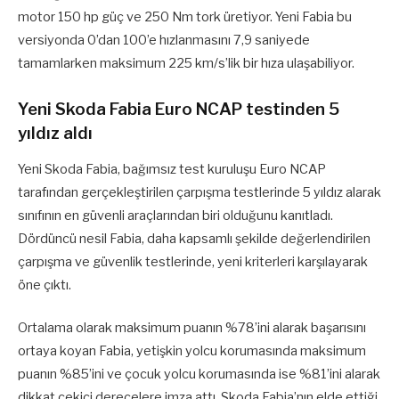
motor 150 hp güç ve 250 Nm tork üretiyor. Yeni Fabia bu
versiyonda 0’dan 100’e hızlanmasını 7,9 saniyede
tamamlarken maksimum 225 km/s’lik bir hıza ulaşabiliyor.
Yeni Skoda Fabia Euro NCAP testinden 5
yıldız aldı
Yeni Skoda Fabia, bağımsız test kuruluşu Euro NCAP
tarafından gerçekleştirilen çarpışma testlerinde 5 yıldız alarak
sınıfının en güvenli araçlarından biri olduğunu kanıtladı.
Dördüncü nesil Fabia, daha kapsamlı şekilde değerlendirilen
çarpışma ve güvenlik testlerinde, yeni kriterleri karşılayarak
öne çıktı.
Ortalama olarak maksimum puanın %78’ini alarak başarısını
ortaya koyan Fabia, yetişkin yolcu korumasında maksimum
puanın %85’ini ve çocuk yolcu korumasında ise %81’ini alarak
dikkat çekici derecelere imza attı. Skoda Fabia’nın elde ettiği