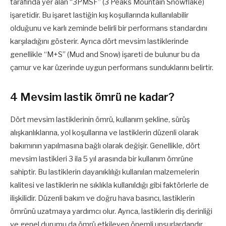
tarafında yer alan “3PMSF” (3 Peaks Mountain Snowflake)
işaretidir. Bu işaret lastiğin kış koşullarında kullanılabilir
olduğunu ve karlı zeminde belirli bir performans standardını
karşıladığını gösterir. Ayrıca dört mevsim lastiklerinde
genellikle “M+S” (Mud and Snow) işareti de bulunur bu da
çamur ve kar üzerinde uygun performans sunduklarını belirtir.
4 Mevsim lastik ömrü ne kadar?
Dört mevsim lastiklerinin ömrü, kullanım şekline, sürüş
alışkanlıklarına, yol koşullarına ve lastiklerin düzenli olarak
bakımının yapılmasına bağlı olarak değişir. Genellikle, dört
mevsim lastikleri 3 ila 5 yıl arasında bir kullanım ömrüne
sahiptir. Bu lastiklerin dayanıklılığı kullanılan malzemelerin
kalitesi ve lastiklerin ne sıklıkla kullanıldığı gibi faktörlerle de
ilişkilidir. Düzenli bakım ve doğru hava basıncı, lastiklerin
ömrünü uzatmaya yardımcı olur. Ayrıca, lastiklerin diş derinliği
ve genel durumu da ömrü etkileyen önemli unsurlardandır.