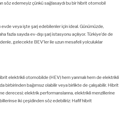
 söz edemeyiz çünkü sağlasaydı bu bir hibrit otomobil
ı evde veya işte şarj edebilenler için ideal. Günümüzde,
ha fazla sayıda ev-dışı şarj istasyonu açılıyor. Türkiye’de de
nedenle, gelecekte BEV’ler ile uzun mesafeli yolculuklar
hibrit elektrikli otomobilde (HEV) hem yanmalı hem de elektrikli
 birbirinden bağımsız olabilir veya birlikte de çalışabilir. Hibrit
me derecesi; elektrik performanslarına, elektrikli menzillerine
illerinse iki çeşidinden söz edebiliriz: Hafif hibrit