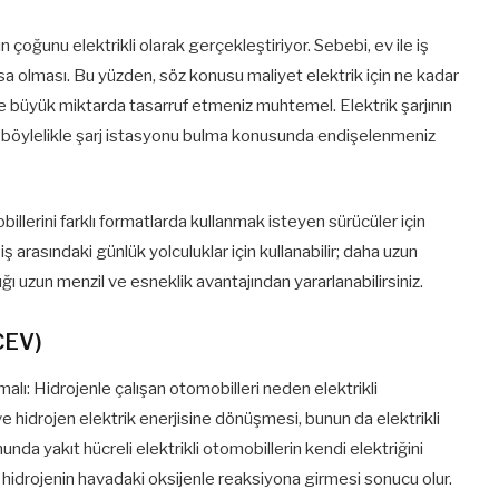
 çoğunu elektrikli olarak gerçekleştiriyor. Sebebi, ev ile iş
ısa olması. Bu yüzden, söz konusu maliyet elektrik için ne kadar
lle büyük miktarda tasarruf etmeniz muhtemel. Elektrik şarjının
 böylelikle şarj istasyonu bulma konusunda endişelenmeniz
illerini farklı formatlarda kullanmak isteyen sürücüler için
 iş arasındaki günlük yolculuklar için kullanabilir; daha uzun
ğı uzun menzil ve esneklik avantajından yararlanabilirsiniz.
FCEV)
olmalı: Hidrojenle çalışan otomobilleri neden elektrikli
e hidrojen elektrik enerjisine dönüşmesi, bunun da elektrikli
da yakıt hücreli elektrikli otomobillerin kendi elektriğini
 hidrojenin havadaki oksijenle reaksiyona girmesi sonucu olur.