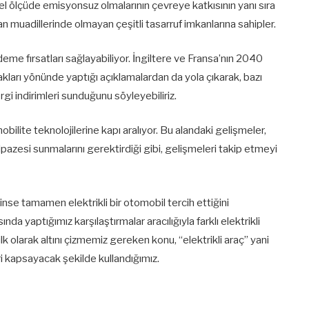
rel ölçüde emisyonsuz olmalarının çevreye katkısının yanı sıra
an muadillerinde olmayan çeşitli tasarruf imkanlarına sahipler.
 ödeme fırsatları sağlayabiliyor. İngiltere ve Fransa’nın 2040
cakları yönünde yaptığı açıklamalardan da yola çıkarak, bazı
ergi indirimleri sunduğunu söyleyebiliriz.
mobilite teknolojilerine kapı aralıyor. Bu alandaki gelişmeler,
elpazesi sunmalarını gerektirdiği gibi, gelişmeleri takip etmeyi
rininse tamamen elektrikli bir otomobil tercih ettiğini
nda yaptığımız karşılaştırmalar aracılığıyla farklı elektrikli
 ilk olarak altını çizmemiz gereken konu, “elektrikli araç” yani
ri kapsayacak şekilde kullandığımız.