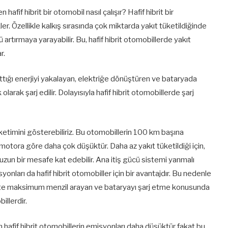
fif hibrit bir otomobil nasıl çalışır? Hafif hibrit bir
r. Özellikle kalkış sırasında çok miktarda yakıt tüketildiğinde
rtırmaya yarayabilir. Bu, hafif hibrit otomobillerde yakıt
r.
ttığı enerjiyi yakalayan, elektriğe dönüştüren ve bataryada
arak şarj edilir. Dolayısıyla hafif hibrit otomobillerde şarj
tüketimini gösterebiliriz. Bu otomobillerin 100 km başına
ir motora göre daha çok düşüktür. Daha az yakıt tüketildiği için,
zun bir mesafe kat edebilir. Ana itiş gücü sistemi yanmalı
onları da hafif hibrit otomobiller için bir avantajdır. Bu nedenle
rlikte maksimum menzil arayan ve bataryayı şarj etme konusunda
llerdir.
çin hafif hibrit otomobillerin emisyonları daha düşüktür fakat bu,