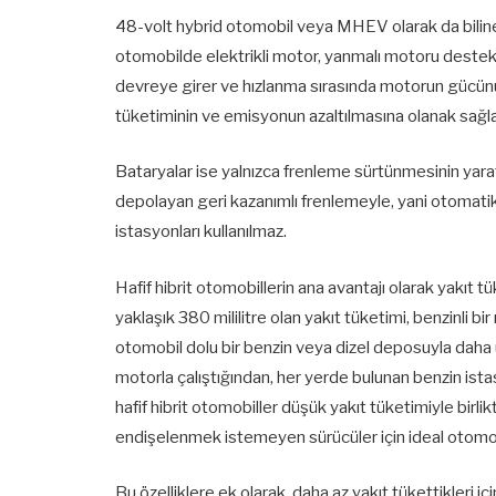
48-volt hybrid otomobil veya MHEV olarak da bilinen ha
otomobilde elektrikli motor, yanmalı motoru destekle
devreye girer ve hızlanma sırasında motorun gücünü a
tüketiminin ve emisyonun azaltılmasına olanak sağla
Bataryalar ise yalnızca frenleme sürtünmesinin yara
depolayan geri kazanımlı frenlemeyle, yani otomatik ol
istasyonları kullanılmaz.
Hafif hibrit otomobillerin ana avantajı olarak yakıt 
yaklaşık 380 mililitre olan yakıt tüketimi, benzinli b
otomobil dolu bir benzin veya dizel deposuyla daha u
motorla çalıştığından, her yerde bulunan benzin istasy
hafif hibrit otomobiller düşük yakıt tüketimiyle bi
endişelenmek istemeyen sürücüler için ideal otomobi
Bu özelliklere ek olarak, daha az yakıt tükettikleri i