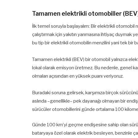
Tamamen elektrikli otomobiller (BEV
İlk temel soruyla başlayalım: Bir elektrikli otomobil
çalıştırmak için yakıtın yanmasına ihtiyaç duymak yer
bu tip bir elektrikli otomobilin menzilini yani tek bir 
Tamamen elektrikli (BEV) bir otomobil yalnızca elekt
lokal olarak emisyon üretmez. Bu nedenle, genel k
olmaları açısından en yüksek puanı veriyoruz.
Buradaki soruna gelirsek, karşımıza birçok sürücün
aslında –genellikle– pek dayanağı olmayan bir endi
sürücüler otomobillerini günde ortalama 100 kilome
Günde 100 km’yi geçme endişesine sahip olan sürücül
bataryaya özel olarak elektrik besleyen, benzinle ça