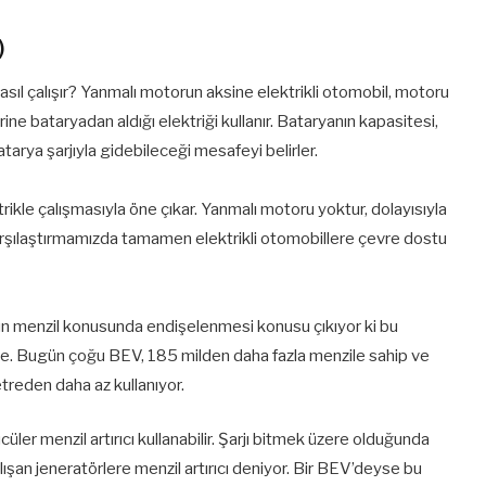
)
 nasıl çalışır? Yanmalı motorun aksine elektrikli otomobil, motoru
ine bataryadan aldığı elektriği kullanır. Bataryanın kapasitesi,
batarya şarjıyla gidebileceği mesafeyi belirler.
rikle çalışmasıyla öne çıkar. Yanmalı motoru yoktur, dolayısıyla
arşılaştırmamızda tamamen elektrikli otomobillere çevre dostu
ün menzil konusunda endişelenmesi konusu çıkıyor ki bu
şe. Bugün çoğu BEV, 185 milden daha fazla menzile sahip ve
treden daha az kullanıyor.
er menzil artırıcı kullanabilir. Şarjı bitmek üzere olduğunda
lışan jeneratörlere menzil artırıcı deniyor. Bir BEV’deyse bu