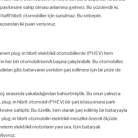
kapasitesine sahip olması anlamına gelmez. Bu yüzdendir ki,
i hafif hibrit otomobiller için sunulmaz. Bu sebeple,
açısından iki puan veriyoruz.
bilenen plug-in hibrit elektrikli otomobillerde (PHEV) hem
 her biri otomobili kendi başına çalıştırabilir. Bu otomobiller,
ıkları gibi; bataryanın yeniden şarj edilmesi için bir prize de
 sürüş sırasında yakaladığından bahsetmiştik. Bu onun yalnızca
 plug-in hibrit otomobil (PHEV) bir şarj istasyonuna park
sine sahiptir. Bu özellik, tam olarak şarj edilmiş bir bataryayla
plug-in hibrit otomobilin elektrikli menzilini önemli ölçüde
melerin elektrikli motorların yanı sıra, tüm bataryalı
liyoruz.