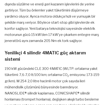
dışında süzülme ve enerji geri kazanım işlevlerini de yerine
getiriyor. Tüm bu önlemler yakıt tüketimini düşürmeye
yardımcı oluyor. Ayrıca motora oldukça hızlı ve yumuşak bir
şekilde marş veriyor. Böylece start-stop gibi işlevlerde ek
konfor sağlıyor. Yeni batarya teknolojisi sayesinde elektrik
motorunun gücü 15 kW’den 17 kW’ye çıkarken entegre marş
jeneratörü aynı zamanda 205 Nm ek tork sağlıyor.
Yenilikçi 4 silindir 4MATIC güç aktarım
sistemi
190 kW gücündeki CLE 300 4MATIC (WLTP: ortalama yakıt
tüketimi: 7,6-7,0 lt/100 km; ortalama CO
emisyonu: 173-159
2
gr/km). M 254 2,0 litre hacimli motor çok sayıda ileri
mühendislik çözümünü bünyesinde barındırıyor.
NANOSLIDE® silindir kaplaması, CONICSHAPE® silindir
honlaması (trompet honlama), değişken akışlı turbo besleme