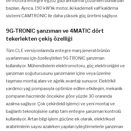
ve motora entegre egzoz gazı arındırma çözümleri bunlardan
bazıları. Ayrıca, 190 kW’lık motor, iki kademeli valf kaldırma
sistemi CAMTRONIC ile daha yüksek güç üretimi sağlıyor.
9G-TRONIC şanzıman ve 4MATIC dört
tekerlekten çekiş özelliği
Tüm CLE versiyonlarında entegre marş jeneratörünün
uyarlanması için özelleştirilen 9G-TRONIC şanzıman
kullanılıyor. Mühendislerin elektromotoru, güç elektroniğini ve
şanzıman soğutucusunu şanzımanın içine veya üzerine
taşıması montaj alanı ve ağırlık avantajı sunuyor. Elektrikli
yardımcı yağ pompasıyla optimize edilen etkileşim, mekanik
pompanın hacminde öncekine göre yüzde 30 oranında
azalma sağlıyor. Çok çekirdekli işlemci ve yeni montaj ve
bağlantı teknolojisine sahip tam entegre şanzıman kontrolü
kullanılıyor. Artan bilgi işlem gücüne ek olarak, elektriksel
arabirimlerin sayısı azalırken yapılan iyileştirmelerle şanzıman