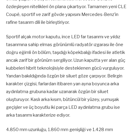
özdeşleşen nitelikleri ön plana çıkartıyor. Tamamen yeni CLE
Coupé, sportif ve zarif gövde yapısını Mercedes-Benz’in
rafine tasarım dili ile birleştiriyor.
Sportif alçak motor kaputu, ince LED far tasarımı ve yıldız
tasarımına sahip elmas görünümlü radyatör ızgarası ile öne
doğru eğimli ön bölüm, taşıdığı köpekbalığı ifadesi ile atletik
ancak zarif bir görünüm sergiliyor. Uzun kaputta yer alan güç
kubbeleri hibrit teknolojisiyle desteklenen gücü vurguluyor.
Yandan bakıldığında özgün bir siluet göze çarpıyor. Belirgin
karakter çizgisi, farlardan itibaren yan ayna boyunca arka
aydınlatma grubuna kadar uzanarak özgün bir siluet
oluşturuyor. Kaslı arka kısım, bütüncül bir yüzey, yumuşak
geçişler ve üç boyutlu iki parça LED aydınlatma grubu ise
arka tasarımı karakterize ediyor.
4.850 mm uzunluğu, 1.860 mm genişliği ve 1.428 mm