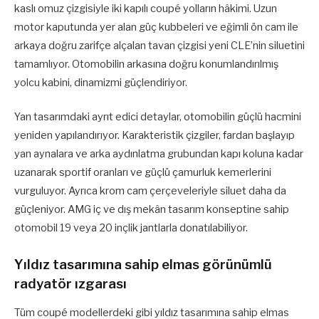
kaslı omuz çizgisiyle iki kapılı coupé yolların hâkimi. Uzun
motor kaputunda yer alan güç kubbeleri ve eğimli ön cam ile
arkaya doğru zarifçe alçalan tavan çizgisi yeni CLE’nin siluetini
tamamlıyor. Otomobilin arkasına doğru konumlandırılmış
yolcu kabini, dinamizmi güçlendiriyor.
Yan tasarımdaki ayrıt edici detaylar, otomobilin güçlü hacmini
yeniden yapılandırıyor. Karakteristik çizgiler, fardan başlayıp
yan aynalara ve arka aydınlatma grubundan kapı koluna kadar
uzanarak sportif oranları ve güçlü çamurluk kemerlerini
vurguluyor. Ayrıca krom cam çerçeveleriyle siluet daha da
güçleniyor. AMG iç ve dış mekân tasarım konseptine sahip
otomobil 19 veya 20 inçlik jantlarla donatılabiliyor.
Yıldız tasarımına sahip elmas görünümlü
radyatör ızgarası
Tüm coupé modellerdeki gibi yıldız tasarımına sahip elmas