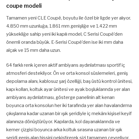
coupe modeli
Tamamen yeni CLE Coupé, boyutu ile özel bir ligde yer alıyor.
4.850 mm uzunluğa, 1.861 mm genişliğe ve 1.422 mm
yüksekliğe sahip yeni iki kapılı model, C Serisi Coupé’den
önemli oranda büyük. E-Serisi Coupé’den ise iki mm daha
alçak ve 15 mm daha uzun.
64 farklı renk içeren aktif ambiyans aydınlatması sportif iç
atmosferi destekliyor. Ön ve orta konsol süslemeleri, geniş
depolama alanı, kablosuz şarj özelliği, baş üstü kontrol ünitesi,
kapı kolları, koltuk ayar ünitesi ve ayak boşluklarında yer alan
ambiyans aydınlatması, gösterge panelinin alt kenarı
boyunca orta konsolun her iki tarafında yer alan havalandırma
çıkışlarına kadar uzanan bir ışık şeridiyle iç mekânı kişisel keyif
alanınıza dönüştürüyor. Kapılarda, kol dayanaklarında ve
kemer çizgisi boyunca arka koltuk sırasına uzanan bir ışık
şeridi geniş alan hissini pekiştirerek sizi tamamen çevreliyor.