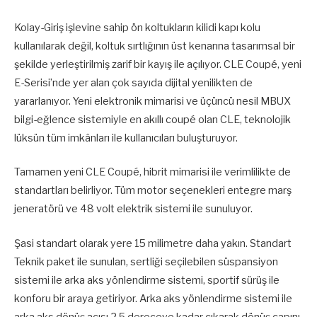
Kolay-Giriş işlevine sahip ön koltukların kilidi kapı kolu
kullanılarak değil, koltuk sırtlığının üst kenarına tasarımsal bir
şekilde yerleştirilmiş zarif bir kayış ile açılıyor. CLE Coupé, yeni
E-Serisi’nde yer alan çok sayıda dijital yenilikten de
yararlanıyor. Yeni elektronik mimarisi ve üçüncü nesil MBUX
bilgi-eğlence sistemiyle en akıllı coupé olan CLE, teknolojik
lüksün tüm imkânları ile kullanıcıları buluşturuyor.
Tamamen yeni CLE Coupé, hibrit mimarisi ile verimlilikte de
standartları belirliyor. Tüm motor seçenekleri entegre marş
jeneratörü ve 48 volt elektrik sistemi ile sunuluyor.
Şasi standart olarak yere 15 milimetre daha yakın. Standart
Teknik paket ile sunulan, sertliği seçilebilen süspansiyon
sistemi ile arka aks yönlendirme sistemi, sportif sürüş ile
konforu bir araya getiriyor. Arka aks yönlendirme sistemi ile
arka aks dönüş açısı 2,5 dereceye kadar çıkarak dönüş çapını