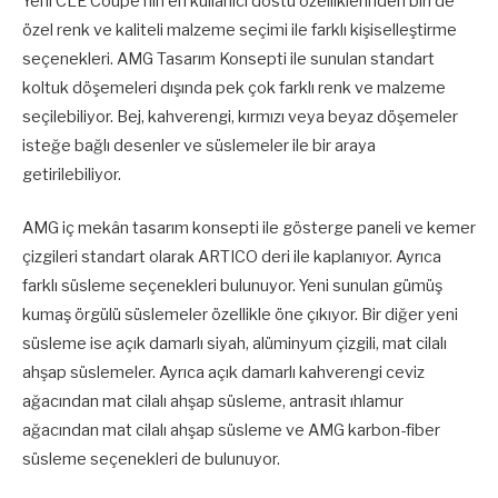
Yeni CLE Coupé’nin en kullanıcı dostu özelliklerinden biri de
özel renk ve kaliteli malzeme seçimi ile farklı kişiselleştirme
seçenekleri. AMG Tasarım Konsepti ile sunulan standart
koltuk döşemeleri dışında pek çok farklı renk ve malzeme
seçilebiliyor. Bej, kahverengi, kırmızı veya beyaz döşemeler
isteğe bağlı desenler ve süslemeler ile bir araya
getirilebiliyor.
AMG iç mekân tasarım konsepti ile gösterge paneli ve kemer
çizgileri standart olarak ARTICO deri ile kaplanıyor. Ayrıca
farklı süsleme seçenekleri bulunuyor. Yeni sunulan gümüş
kumaş örgülü süslemeler özellikle öne çıkıyor. Bir diğer yeni
süsleme ise açık damarlı siyah, alüminyum çizgili, mat cilalı
ahşap süslemeler. Ayrıca açık damarlı kahverengi ceviz
ağacından mat cilalı ahşap süsleme, antrasit ıhlamur
ağacından mat cilalı ahşap süsleme ve AMG karbon-fiber
süsleme seçenekleri de bulunuyor.