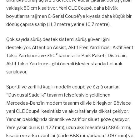
yaklaşık 50 cm kısaltıyor. Yeni CLE Coupé, daha büyük
boyutlarına rağmen C-Serisi Coupé’ye kıyasla daha küçük bir
dönüş çapına sahip (11,2 metre yerine 10,7 metre).
Çok sayıda sürüş destek sistemi sürüş güvenliğini
destekliyor. Attention Assist, Aktif Fren Yardımcısı, Aktif Şerit
Takip Yardımcısı ve 360° kamera ile Park Paketi, Distronic,
Aktif Takip Yardımcısı gibi önemli işlevler standart olarak
sunuluyor.
Sportif ve zarif iki kapılı modelin coupé’ye özgü oranları,
“Duygusal Sadelik” tasarım felsefesiyle şekillenen
Mercedes-Benz’in modern tasarım diliyle birleşiyor. Böylece
yeni CLE Coupé, kesintisiz ve akıcı hatlarıyla dikkat çekiyor.
Yandan bakıldığında dinamik ve zarif bir siluet göze çarpıyor.
Yere yakın duruş (1.422 mm), uzun aks mesafesi (2.865 mm),
kısa ön ve arka uzantılar (önde 888 mm/arkada 1.097 mm) ve