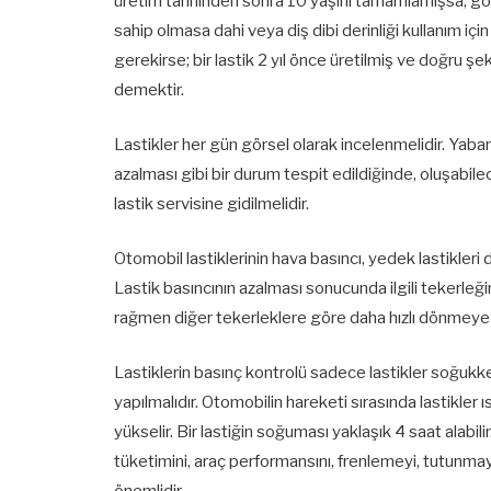
üretim tarihinden sonra 10 yaşını tamamlamışsa, göz
sahip olmasa dahi veya diş dibi derinliği kullanım için
gerekirse; bir lastik 2 yıl önce üretilmiş ve doğru şe
demektir.
Lastikler her gün görsel olarak incelenmelidir. Yab
azalması gibi bir durum tespit edildiğinde, oluşabile
lastik servisine gidilmelidir.
Otomobil lastiklerinin hava basıncı, yedek lastikleri
Lastik basıncının azalması sonucunda ilgili tekerleğ
rağmen diğer tekerleklere göre daha hızlı dönmeye 
Lastiklerin basınç kontrolü sadece lastikler soğuk
yapılmalıdır. Otomobilin hareketi sırasında lastikler ıs
yükselir. Bir lastiğin soğuması yaklaşık 4 saat alabil
tüketimini, araç performansını, frenlemeyi, tutunm