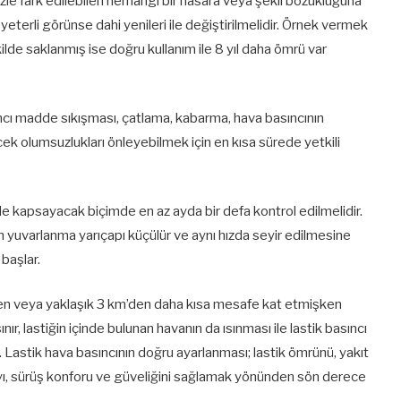
le fark edilebilen herhangi bir hasara veya şekil bozukluğuna
 yeterli görünse dahi yenileri ile değiştirilmelidir. Örnek vermek
kilde saklanmış ise doğru kullanım ile 8 yıl daha ömrü var
ancı madde sıkışması, çatlama, kabarma, hava basıncının
cek olumsuzlukları önleyebilmek için en kısa sürede yetkili
 de kapsayacak biçimde en az ayda bir defa kontrol edilmelidir.
in yuvarlanma yarıçapı küçülür ve aynı hızda seyir edilmesine
başlar.
ken veya yaklaşık 3 km’den daha kısa mesafe kat etmişken
ınır, lastiğin içinde bulunan havanın da ısınması ile lastik basıncı
ir. Lastik hava basıncının doğru ayarlanması; lastik ömrünü, yakıt
ayı, sürüş konforu ve güveliğini sağlamak yönünden sön derece