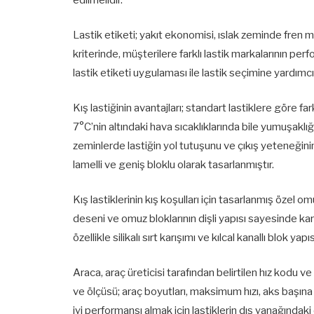
Lastik etiketi; yakıt ekonomisi, ıslak zeminde fren 
kriterinde, müşterilere farklı lastik markalarının per
lastik etiketi uygulaması ile lastik seçimine yardımc
Kış lastiğinin avantajları; standart lastiklere göre far
7°C’nin altındaki hava sıcaklıklarında bile yumuşaklığı
zeminlerde lastiğin yol tutuşunu ve çıkış yeteneğinin 
lamelli ve geniş bloklu olarak tasarlanmıştır.
Kış lastiklerinin kış koşulları için tasarlanmış özel om
deseni ve omuz bloklarının dişli yapısı sayesinde kar
özellikle silikalı sırt karışımı ve kılcal kanallı blok 
Araca, araç üreticisi tarafından belirtilen hız kodu 
ve ölçüsü; araç boyutları, maksimum hızı, aks başına
iyi performansı almak için lastiklerin dış yanağındak