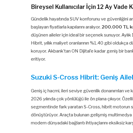
Bireysel Kullanıcılar İçin 12 Ay Vade K
Gündelik hayatında SUV konforunu ve güvenliğini ara
başlayan fiyatlarla kapılarını aralıyor.
200.000 TL kre
düşünen aileler için ideal bir seçenek sunuyor. Aylık
Hibrit, yıllık maliyet oranlarının %1.40 gibi oldukça
koruyor. Akbank’tan ON Dijital’e kadar geniş bir ban
eritiyor.
Suzuki S-Cross Hibrit: Geniş Aile
Geniş iç hacmi, ileri seviye güvenlik donanımları ve
2026 yılında çok yönlülüğü ile ön plana çıkıyor. Öze
segmentinde fark yaratan S-Cross, hibrit motorun s
dönüştürüyor. Araçta bulunan gelişmiş multimedya 
modern dünyadaki bağlantı ihtiyaçlarını eksiksiz karşı