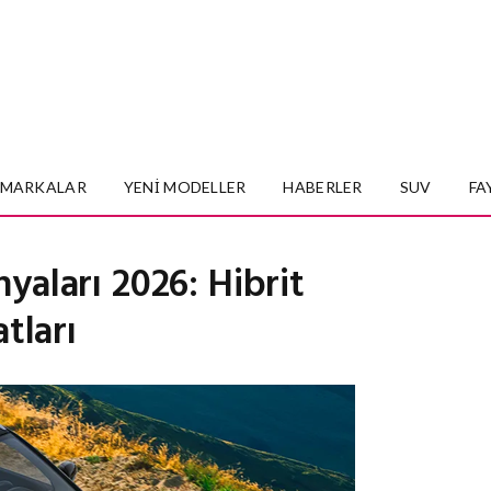
MARKALAR
YENI MODELLER
HABERLER
SUV
FA
aları 2026: Hibrit
tları