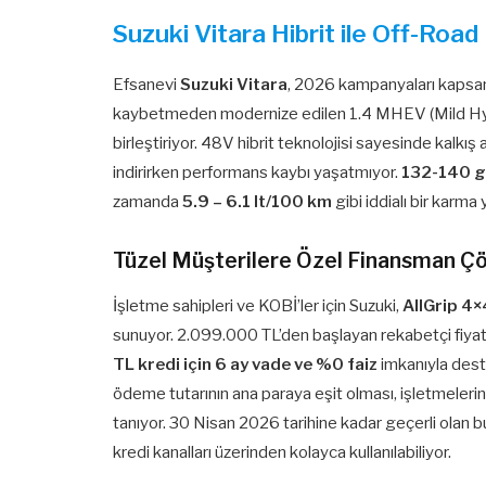
Suzuki Vitara Hibrit ile Off-Roa
Efsanevi
Suzuki Vitara
, 2026 kampanyaları kapsamın
kaybetmeden modernize edilen 1.4 MHEV (Mild Hybri
birleştiriyor. 48V hibrit teknolojisi sayesinde kalkı
indirirken performans kaybı yaşatmıyor.
132-140 
zamanda
5.9 – 6.1 lt/100 km
gibi iddialı bir karma 
Tüzel Müşterilere Özel Finansman Ç
İşletme sahipleri ve KOBİ’ler için Suzuki,
AllGrip 4×
sunuyor. 2.099.000 TL’den başlayan rekabetçi fiyatl
TL kredi için 6 ay vade ve %0 faiz
imkanıyla deste
ödeme tutarının ana paraya eşit olması, işletmelerin
tanıyor. 30 Nisan 2026 tarihine kadar geçerli olan b
kredi kanalları üzerinden kolayca kullanılabiliyor.