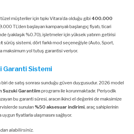
üzel müşteriler için tıpkı Vitara’da olduğu gibi
400.000
99.000 TL’den başlayan kampanyalı başlangıç fiyatı, ticari
inde (yaklaşık %0.70), işletmeler için yüksek yatırım getirisi
ct
sürüş sistemi, dört farklı mod seçeneğiyle (Auto, Sport,
a maksimum yol tutuş garantisi veriyor.
i Garanti Sistemi
den biri de satış sonrası sunduğu güven duygusudur. 2026 model
an Suzuki Garantiim
programı ile korunmaktadır. Periyodik
zayan bu garanti süresi, aracın ikinci el değerini de maksimize
rvislerde sunulan
%50 aksesuar indirimi
, araç sahiplerinin
 uygun fiyatlarla ulaşmasını sağlıyor.
dan alabilirsiniz.