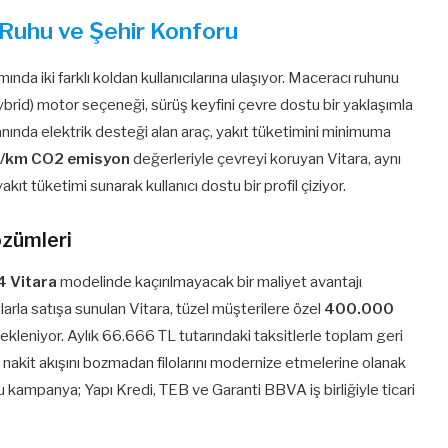
d Ruhu ve Şehir Konforu
da iki farklı koldan kullanıcılarına ulaşıyor. Maceracı ruhunu
d) motor seçeneği, sürüş keyfini çevre dostu bir yaklaşımla
ş anında elektrik desteği alan araç, yakıt tüketimini minimuma
g/km CO2 emisyon
değerleriyle çevreyi koruyan Vitara, aynı
yakıt tüketimi sunarak kullanıcı dostu bir profil çiziyor.
özümleri
4 Vitara
modelinde kaçırılmayacak bir maliyet avantajı
arla satışa sunulan Vitara, tüzel müşterilere özel
400.000
kleniyor. Aylık 66.666 TL tutarındaki taksitlerle toplam geri
 nakit akışını bozmadan filolarını modernize etmelerine olanak
u kampanya; Yapı Kredi, TEB ve Garanti BBVA iş birliğiyle ticari