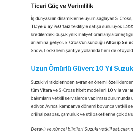
Ticari Güç ve Verimlilik
İş dünyasının dinamiklerine uyum sağlayan S-Cross, t
TL’ye 6 ay %0 faiz
teklifiyle satışa sunuluyor. 1.9
kredilerdeki düşük yıllık maliyet oranlarıyla birleştiğ
anlamına geliyor. S-Cross’un sunduğu
AllGrip Sele
Snow, Lock) hem şantiye yollarında hem de otoyold
Uzun Ömürlü Güven: 10 Yıl Suzuk
Suzuki’yi rakiplerinden ayıran en önemli özellikler
tüm Vitara ve S-Cross hibrit modelleri,
10 yıla var
bakımların yetkili servislerde yapılması durumunda u
ediyor. Ayrıca, kampanya dönemi boyunca yetkili se
orijinal paspas, çamurluk ve stil paketlerine çok daha
Detaylı ve güncel bilgileri Suzuki yetkili satıcıların