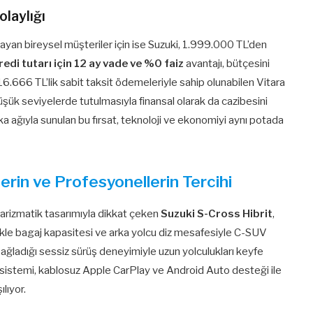
olaylığı
yan bireysel müşteriler için ise Suzuki, 1.999.000 TL’den
di tutarı için 12 ay vade ve %0 faiz
avantajı, bütçesini
 16.666 TL’lik sabit taksit ödemeleriyle sahip olunabilen Vitara
 düşük seviyelerde tutulmasıyla finansal olarak da cazibesini
ka ağıyla sunulan bu fırsat, teknoloji ve ekonomiyi aynı potada
lerin ve Profesyonellerin Tercihi
 karizmatik tasarımıyla dikkat çeken
Suzuki S-Cross Hibrit
,
llikle bagaj kapasitesi ve arka yolcu diz mesafesiyle C-SUV
ağladığı sessiz sürüş deneyimiyle uzun yolculukları keyfe
sistemi, kablosuz Apple CarPlay ve Android Auto desteği ile
lıyor.