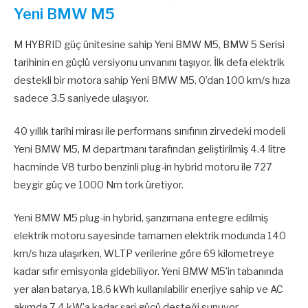
Yeni BMW M5
M HYBRID güç ünitesine sahip Yeni BMW M5, BMW 5 Serisi
tarihinin en güçlü versiyonu unvanını taşıyor. İlk defa elektrik
destekli bir motora sahip Yeni BMW M5, 0’dan 100 km/s hıza
sadece 3.5 saniyede ulaşıyor.
40 yıllık tarihi mirası ile performans sınıfının zirvedeki modeli
Yeni BMW M5, M departmanı tarafından geliştirilmiş 4.4 litre
hacminde V8 turbo benzinli plug-in hybrid motoru ile 727
beygir güç ve 1000 Nm tork üretiyor.
Yeni BMW M5 plug-in hybrid, şanzımana entegre edilmiş
elektrik motoru sayesinde tamamen elektrik modunda 140
km/s hıza ulaşırken, WLTP verilerine göre 69 kilometreye
kadar sıfır emisyonla gidebiliyor. Yeni BMW M5’in tabanında
yer alan batarya, 18.6 kWh kullanılabilir enerjiye sahip ve AC
akımda 7.4 kW’a kadar şarj gücü desteği sunuyor.