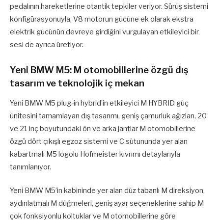
pedalının hareketlerine otantik tepkiler veriyor. Sürüş sistemi
konfigürasyonuyla, V8 motorun gücüne ek olarak ekstra
elektrik gücünün devreye girdiğini vurgulayan etkileyici bir
sesi de ayrıca üretiyor.
Yeni BMW M5: M otomobillerine özgü dış
tasarım ve teknolojik iç mekan
Yeni BMW M5 plug-in hybrid’in etkileyici M HYBRID güç
ünitesini tamamlayan dış tasarımı, geniş çamurluk ağızları, 20
ve 21 inç boyutundaki ön ve arka jantlar M otomobillerine
özgü dört çıkışlı egzoz sistemi ve C sütununda yer alan
kabartmalı M5 logolu Hofmeister kıvrımı detaylarıyla
tanımlanıyor.
Yeni BMW M5’in kabininde yer alan düz tabanlı M direksiyon,
aydınlatmalı M düğmeleri, geniş ayar seçeneklerine sahip M
çok fonksiyonlu koltuklar ve M otomobillerine göre