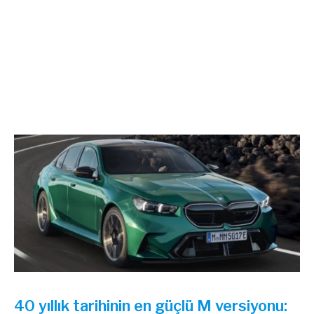
40 yıllık tarihinin en güçlü M versiyonu: