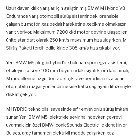
Uzun dayanıklılık yarışları için geliştirilmiş BMW M Hybrid V8
Endurance yarış otomobili sürüş sistemindeki prensiple
çalışan bu motor, gaz pedalı hareketine gecikme olmaksızın
yanıt veriyor. Maksimum 7200 d/d motor devrine ulaşabilen
ünite standart olarak 250 km/s maksimum hıza ulaşırken, M
Sürüş Paketi tercih edildiğinde 305 km/s hıza çıkabiliyor.
Yeni BMW M5 plug-in hybrid’de bulunan spor egzoz sistemi,
etkileyici sesi ve 100 mm boyutundaki siyah krom kaplamalı,
M modellerine özgü dört adet çıkışı ve aerodinamik açıdan
otomobilin rüzgar yönlendirmesine katkı sağlayan difüzörüyle
dikkat çekiyor.
M HYBRID teknolojisi sayesinde sıfır emisyonlu sürüş imkanı
sunan Yeni BMW M5, elektrikle seyir halindeyken çevreyi
uyarmak için özel BMW IconicSounds Electric ile donatılıyor.
Bu ses, araç tamamen elektrikli modda çalışırken gaz