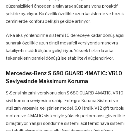
düzensizlikleri önceden algılayarak süspansiyonu proaktif
şekilde ayarlıyor. Bu özellik özellikle uzun kasislerde ve bozuk
zeminlerde konforu belirgin şekilde artırıyor.
Arka aks yönlendirme sistemi 10 dereceye kadar dönüş açısı
sunarak özellikle uzun dingil mesafeli versiyonda manevra
kabiliyetini ciddi ölçüde geliştiriyor. Yüksek hızlarda arka
tekerleklerin paralel dönüşü ise stabiliteyi güçlendiriyor.
Mercedes-Benz S 680 GUARD 4MATIC: VR10
Seviyesinde Maksimum Koruma
S-Serisi’nin zırhlı versiyonu olan S 680 GUARD 4MATIC, VR10
sivil koruma seviyesine sahip. Entegre Koruma Sistemi ve
gizli zırh yapısıyla geliştirilen model, 6.0 litrelik V12 çift turbolu
motoru ve 4MATIC sistemiyle yüksek performansı güvenlikle
birleştiriyor. Yangın söndürme sistemi, acil temiz hava sistemi
ve tehdit alarm altyapısı gibi özel donanımlar, üst düzey