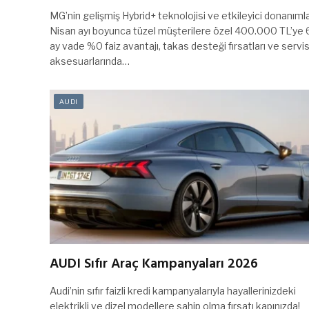
MG’nin gelişmiş Hybrid+ teknolojisi ve etkileyici donanımla
Nisan ayı boyunca tüzel müşterilere özel 400.000 TL’ye 
ay vade %0 faiz avantajı, takas desteği fırsatları ve servi
aksesuarlarında…
AUDI
AUDI Sıfır Araç Kampanyaları 2026
Audi’nin sıfır faizli kredi kampanyalarıyla hayallerinizdeki
elektrikli ve dizel modellere sahip olma fırsatı kapınızda!